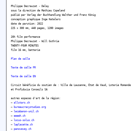
Philippe Decrauzat - Delay
sous la direction de Mathieu Copeland
publié par Verlag der Buchhandlung Walther und Franz König
conception graphique Inge Ketelers
date de parution: 2022
225 x 300 mm, 448 pages, 1280 images
20h film performance
Philippe Decrauzat - Will Guthrie
TWENTY-FOUR MINUTES
film 16 mm, batterie
Plan de salle
Texte de salle FR
Texte de salle EN
Circuit bénéficie du soutien de : Ville de Lausanne, État de Vaud, Loterie Romande
et Profiducia Conseils SA
autres espaces d'art de la région:
–
allstars.ch
–
bureaucracystudies.org
–
lecabanon-unil.ch
–
eeeeh.ch
–
locus-solus.ch
–
laplacette.ch
–
panovevey.ch