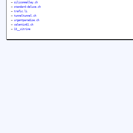
–
siliconmalley.ch
–
standard-deluxe.ch
–
trafic.li
–
tunneltunnel.ch
–
urgentparadise.ch
–
valentin61.ch
–
13__vitrine