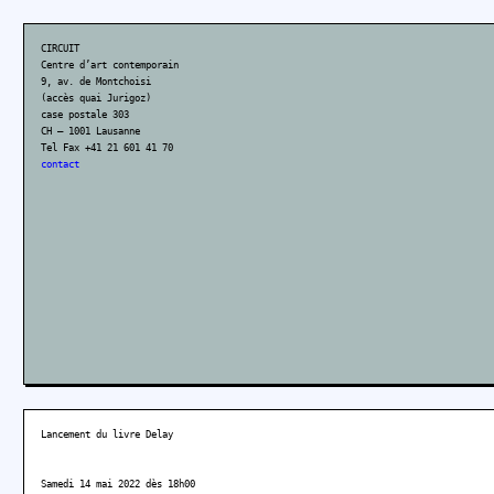
CIRCUIT
Centre d’art contemporain
9, av. de Montchoisi
(accès quai Jurigoz)
case postale 303
CH – 1001 Lausanne
Tel Fax +41 21 601 41 70
contact
Lancement du livre Delay
Samedi 14 mai 2022 dès 18h00