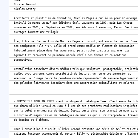
Olivier Genoud
Nicolas Savary
Architecte et plasticien de formation, Nicolas Pages a publié un premier ouvrage
intitulé Je mange un œuf aux éditions écal, Lausanne en 1997, puis Les Choses
communes en 2001, et Septembre en 2002, aux éditions Flammarion, Paris. Ces troi
ouvrages forment une trilogie.
Île, titre de l’exposition de Nicolas Pages à circuit, est aussi le nom de l’une
ses sculptures (île n°1). Celle-ci prend comme modèle un élément de décoration
habituellement placé dans les aquariums; petit rocher insolite qui une fois
agrandit et recouvert de peinture nacrée révèle des formes et colorations
suggestives.
Installation associant divers médiums tels que sculpture, photographie, projecti
vidéo, avec toujours comme possibilité de lecture, un jeu entre immersion et
émersion, à l’image de cette peinture murale représentant de manière hyperréalis
des galaxies lointaines basculant dans une abstraction pointilliste et colorée.
« IMPOSSIBLE POUR TOUJOURS » est un slogan du catalogue Ikea. C'est aussi le tit
que donna Olivier Genoud en 1987 à l'une de ses premières réalisations inspirées
par la célèbre entreprise de design. Depuis cette date, son travail se nourrit e
s’inspire d’images issues de catalogues de meubles qu' il réinterprète au traver
de dessins et d’objets.
Pour l’exposition à circuit, Olivier Genoud présente une série de sculptures et 
caissons lumineux accompagnés du texte « Billy », sérigraphie éditée en affiche 