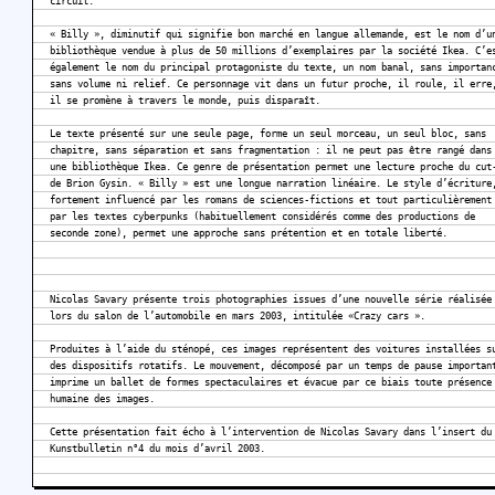
circuit.
« Billy », diminutif qui signifie bon marché en langue allemande, est le nom d’u
bibliothèque vendue à plus de 50 millions d’exemplaires par la société Ikea. C’e
également le nom du principal protagoniste du texte, un nom banal, sans importan
sans volume ni relief. Ce personnage vit dans un futur proche, il roule, il erre
il se promène à travers le monde, puis disparaît.
Le texte présenté sur une seule page, forme un seul morceau, un seul bloc, sans
chapitre, sans séparation et sans fragmentation : il ne peut pas être rangé dans
une bibliothèque Ikea. Ce genre de présentation permet une lecture proche du cut
de Brion Gysin. « Billy » est une longue narration linéaire. Le style d’écriture
fortement influencé par les romans de sciences-fictions et tout particulièrement
par les textes cyberpunks (habituellement considérés comme des productions de
seconde zone), permet une approche sans prétention et en totale liberté.
Nicolas Savary présente trois photographies issues d’une nouvelle série réalisée
lors du salon de l’automobile en mars 2003, intitulée «Crazy cars ».
Produites à l’aide du sténopé, ces images représentent des voitures installées s
des dispositifs rotatifs. Le mouvement, décomposé par un temps de pause importan
imprime un ballet de formes spectaculaires et évacue par ce biais toute présence
humaine des images.
Cette présentation fait écho à l’intervention de Nicolas Savary dans l’insert du
Kunstbulletin n°4 du mois d’avril 2003.