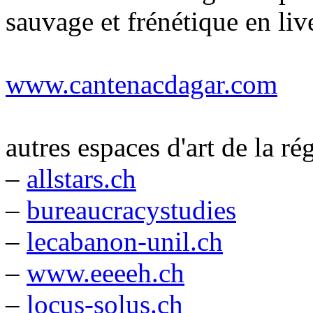
sauvage et frénétique en liv
www.cantenacdagar.com
autres espaces d'art de la ré
–
allstars.ch
–
bureaucracystudies
–
lecabanon-unil.ch
–
www.eeeeh.ch
–
locus-solus.ch