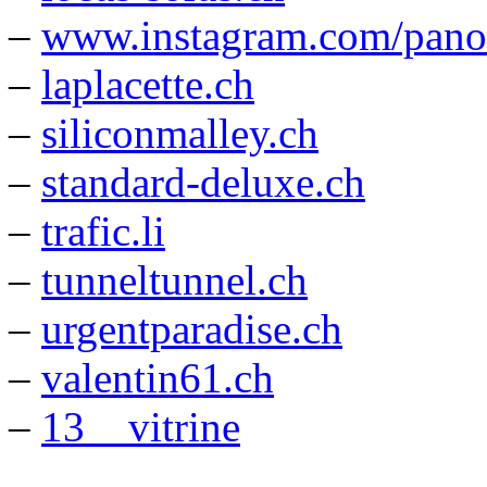
–
www.instagram.com/pan
–
laplacette.ch
–
siliconmalley.ch
–
standard-deluxe.ch
–
trafic.li
–
tunneltunnel.ch
–
urgentparadise.ch
–
valentin61.ch
–
13__vitrine