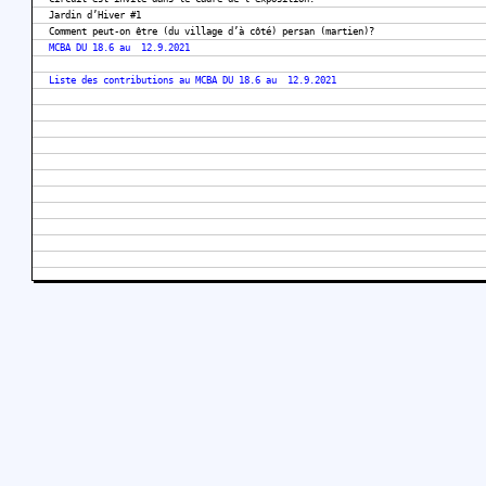
Jardin d’Hiver #1
Comment peut-on être (du village d’à côté) persan (martien)?
MCBA DU 18.6 au 12.9.2021
Liste des contributions au MCBA DU 18.6 au 12.9.2021