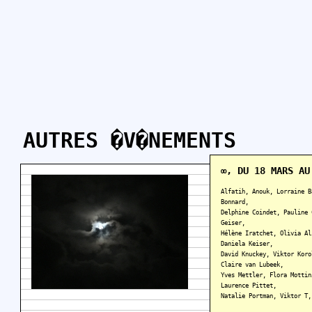
AUTRES �V�NEMENTS
∞, DU 18 MARS AU
Alfatih, Anouk, Lorraine B
Bonnard,
Delphine Coindet, Pauline 
Geiser,
Hélène Iratchet, Olivia Al
Daniela Keiser,
David Knuckey, Viktor Koro
Claire van Lubeek,
Yves Mettler, Flora Mottin
Laurence Pittet,
Natalie Portman, Viktor T,