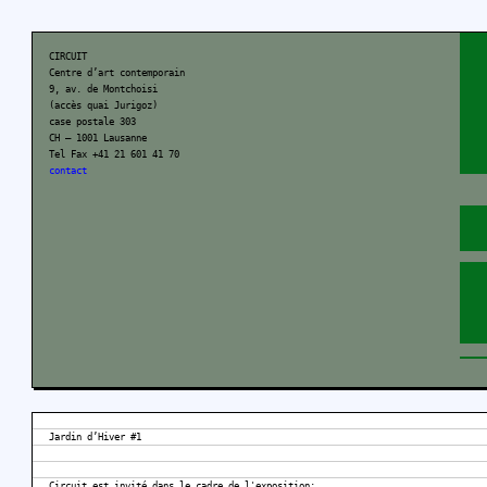
CIRCUIT
Centre d’art contemporain
9, av. de Montchoisi
(accès quai Jurigoz)
case postale 303
CH – 1001 Lausanne
Tel Fax +41 21 601 41 70
contact
Jardin d’Hiver #1
Circuit est invité dans le cadre de l'exposition: