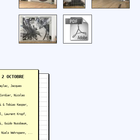
 2 OCTOBRE
aylac, Jacques
Cordier, Nicolas
i & Tobias Kaspar,
l, Laurent Kropf,
i, Guido Nussbaum,
 Niels Wehrspann, ...