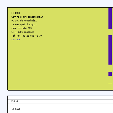
CIRCUIT
Centre d’art contemporain
9, av. de Montchoisi
(accès quai Jurigoz)
case postale 303
CH – 1001 Lausanne
Tel Fax +41 21 601 41 70
contact
Poï 6
la Gale