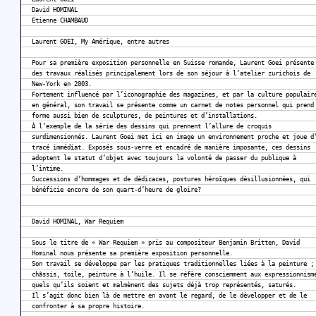
David HOMINAL
Etienne CHAMBAUD
Laurent GOEI, My Amérique, entre autres
Pour sa première exposition personnelle en Suisse romande, Laurent Goei présente
des travaux réalisés principalement lors de son séjour à l’atelier zurichois de
New-York en 2003.
Fortement influencé par l’iconographie des magazines, et par la culture populair
en général, son travail se présente comme un carnet de notes personnel qui prend
forme aussi bien de sculptures, de peintures et d’installations.
À l’exemple de la série des dessins qui prennent l’allure de croquis
surdimensionnés. Laurent Goei met ici en image un environnement proche et joue d
tracé immédiat. Exposés sous-verre et encadré de manière imposante, ces dessins
adoptent le statut d’objet avec toujours la volonté de passer du publique à
l’intime.
Successions d’hommages et de dédicaces, postures héroïques désillusionnées, qui
bénéficie encore de son quart-d’heure de gloire?
David HOMINAL, War Requiem
Sous le titre de « War Requiem » pris au compositeur Benjamin Britten, David
Hominal nous présente sa première exposition personnelle.
Son travail se développe par les pratiques traditionnelles liées à la peinture ;
châssis, toile, peinture à l’huile. Il se réfère consciemment aux expressionnism
quels qu’ils soient et malmènent des sujets déjà trop représentés, saturés.
Il s’agit donc bien là de mettre en avant le regard, de le développer et de le
confronter à sa propre histoire.