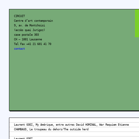
CIRCUIT
Centre d’art contemporain
9, av. de Montchoisi
(accès quai Jurigoz)
case postale 303
CH – 1001 Lausanne
Tel Fax +41 21 601 41 70
contact
Laurent GOEI, My Amérique, entre autres David HOMINAL, War Requiem Etienne
CHAMBAUD, Le troupeau du dehors/The outside herd
Laurent GOEI