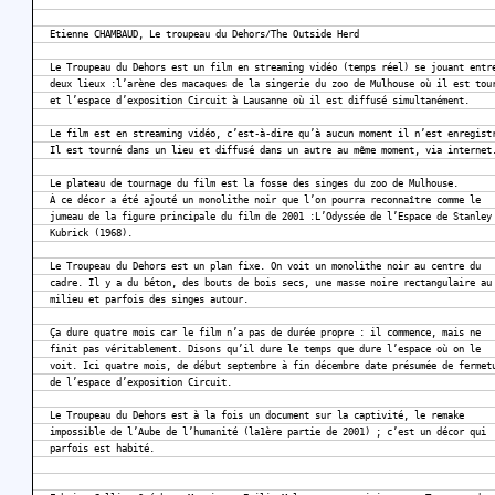
Etienne CHAMBAUD, Le troupeau du Dehors/The Outside Herd
Le Troupeau du Dehors est un film en streaming vidéo (temps réel) se jouant entr
deux lieux :l’arène des macaques de la singerie du zoo de Mulhouse où il est tou
et l’espace d’exposition Circuit à Lausanne où il est diffusé simultanément.
Le film est en streaming vidéo, c’est-à-dire qu’à aucun moment il n’est enregist
Il est tourné dans un lieu et diffusé dans un autre au même moment, via internet
Le plateau de tournage du film est la fosse des singes du zoo de Mulhouse.
À ce décor a été ajouté un monolithe noir que l’on pourra reconnaître comme le
jumeau de la figure principale du film de 2001 :L’Odyssée de l’Espace de Stanley
Kubrick (1968).
Le Troupeau du Dehors est un plan fixe. On voit un monolithe noir au centre du
cadre. Il y a du béton, des bouts de bois secs, une masse noire rectangulaire au
milieu et parfois des singes autour.
Ça dure quatre mois car le film n’a pas de durée propre : il commence, mais ne
finit pas véritablement. Disons qu’il dure le temps que dure l’espace où on le
voit. Ici quatre mois, de début septembre à fin décembre date présumée de fermet
de l’espace d’exposition Circuit.
Le Troupeau du Dehors est à la fois un document sur la captivité, le remake
impossible de l’Aube de l’humanité (la1ère partie de 2001) ; c’est un décor qui
parfois est habité.