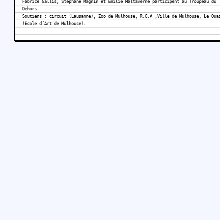
Fabrice Gallis, Stéphane Magnin et Emilie Maltaverne participent au Troupeau du
Dehors.
Soutiens : circuit (Lausanne), Zoo de Mulhouse, R.G.A ,Ville de Mulhouse, Le Qua
(Ecole d’Art de Mulhouse).