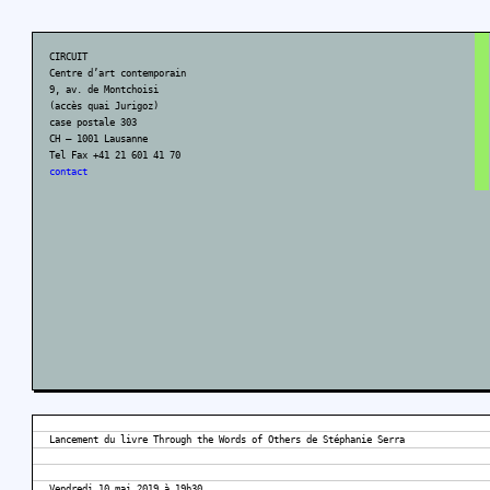
CIRCUIT
Centre d’art contemporain
9, av. de Montchoisi
(accès quai Jurigoz)
case postale 303
CH – 1001 Lausanne
Tel Fax +41 21 601 41 70
contact
Lancement du livre Through the Words of Others de Stéphanie Serra
Vendredi 10 mai 2019 à 19h30