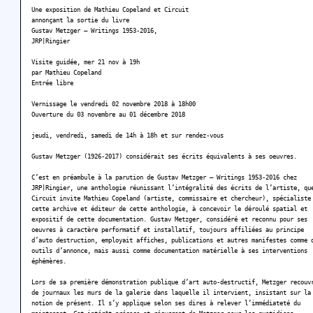
Une exposition de Mathieu Copeland et Circuit
annonçant la sortie du livre
Gustav Metzger – Writings 1953-2016,
JRP|Ringier
Visite guidée, mer 21 nov à 19h
par Mathieu Copeland
Entrée libre
Vernissage le vendredi 02 novembre 2018 à 18h00
Ouverture du 03 novembre au 01 décembre 2018
jeudi, vendredi, samedi de 14h à 18h et sur rendez-vous
Gustav Metzger (1926-2017) considérait ses écrits équivalents à ses oeuvres.
C’est en préambule à la parution de Gustav Metzger – Writings 1953-2016 chez
JRP|Ringier, une anthologie réunissant l’intégralité des écrits de l’artiste, qu
Circuit invite Mathieu Copeland (artiste, commissaire et chercheur), spécialiste
cette archive et éditeur de cette anthologie, à concevoir le déroulé spatial et
expositif de cette documentation. Gustav Metzger, considéré et reconnu pour ses
oeuvres à caractère performatif et installatif, toujours affiliées au principe
d’auto destruction, employait affiches, publications et autres manifestes comme 
outils d’annonce, mais aussi comme documentation matérielle à ses interventions
éphémères.
Lors de sa première démonstration publique d’art auto-destructif, Metzger recouv
de journaux les murs de la galerie dans laquelle il intervient, insistant sur la
notion de présent. Il s’y applique selon ses dires à relever l’immédiateté du