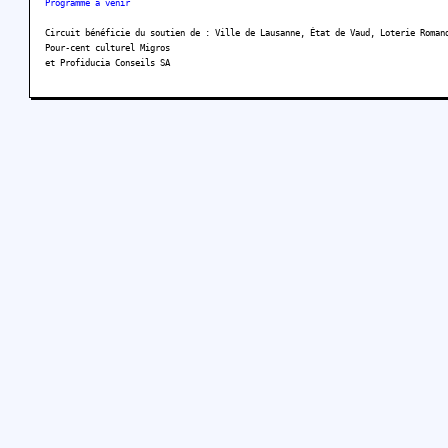
Programme à venir
Circuit bénéficie du soutien de : Ville de Lausanne, État de Vaud, Loterie Roman
Pour-cent culturel Migros
et Profiducia Conseils SA