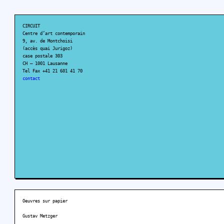
CIRCUIT
Centre d’art contemporain
9, av. de Montchoisi
(accès quai Jurigoz)
case postale 303
CH – 1001 Lausanne
Tel Fax +41 21 601 41 70
contact
Oeuvres sur papier
Gustav Metzger