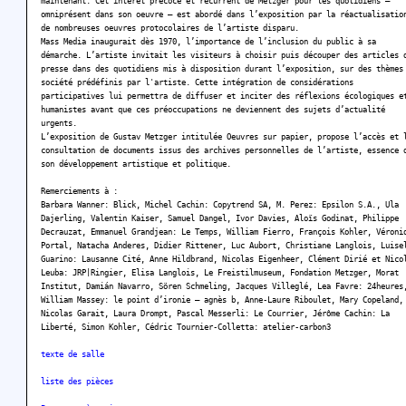
maintenant. Cet intérêt précoce et récurrent de Metzger pour les quotidiens –
omniprésent dans son oeuvre – est abordé dans l’exposition par la réactualisatio
de nombreuses oeuvres protocolaires de l’artiste disparu.
Mass Media inaugurait dès 1970, l’importance de l’inclusion du public à sa
démarche. L’artiste invitait les visiteurs à choisir puis découper des articles 
presse dans des quotidiens mis à disposition durant l’exposition, sur des thèmes
société prédéfinis par l'artiste. Cette intégration de considérations
participatives lui permettra de diffuser et inciter des réflexions écologiques e
humanistes avant que ces préoccupations ne deviennent des sujets d’actualité
urgents.
L’exposition de Gustav Metzger intitulée Oeuvres sur papier, propose l’accès et 
consultation de documents issus des archives personnelles de l’artiste, essence 
son développement artistique et politique.
Remerciements à :
Barbara Wanner: Blick, Michel Cachin: Copytrend SA, M. Perez: Epsilon S.A., Ula
Dajerling, Valentin Kaiser, Samuel Dangel, Ivor Davies, Aloïs Godinat, Philippe
Decrauzat, Emmanuel Grandjean: Le Temps, William Fierro, François Kohler, Véroni
Portal, Natacha Anderes, Didier Rittener, Luc Aubort, Christiane Langlois, Luise
Guarino: Lausanne Cité, Anne Hildbrand, Nicolas Eigenheer, Clément Dirié et Nico
Leuba: JRP|Ringier, Elisa Langlois, Le Freistilmuseum, Fondation Metzger, Morat
Institut, Damián Navarro, Sören Schmeling, Jacques Villeglé, Lea Favre: 24heures
William Massey: le point d’ironie – agnès b, Anne-Laure Riboulet, Mary Copeland,
Nicolas Garait, Laura Drompt, Pascal Messerli: Le Courrier, Jérôme Cachin: La
Liberté, Simon Kohler, Cédric Tournier-Colletta: atelier-carbon3
texte de salle
liste des pièces