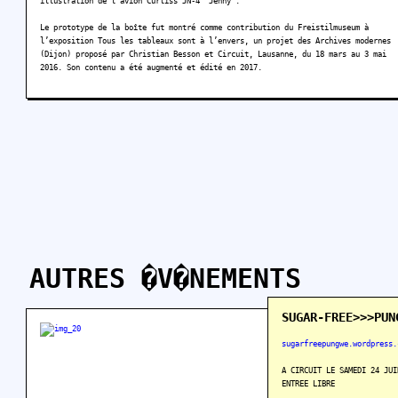
illustration de l’avion Curtiss JN-4 "Jenny".
Le prototype de la boîte fut montré comme contribution du Freistilmuseum à
l’exposition Tous les tableaux sont à l’envers, un projet des Archives modernes
(Dijon) proposé par Christian Besson et Circuit, Lausanne, du 18 mars au 3 mai
2016. Son contenu a été augmenté et édité en 2017.
AUTRES �V�NEMENTS
SUGAR-FREE>>>PUN
sugarfreepungwe.wordpress.
A CIRCUIT LE SAMEDI 24 JUI
ENTREE LIBRE