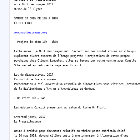
à la Nuit des images 2017
Musée de l’ Elysée
SAMEDI 24 JUIN DE 16H A 1H30
ENTREE LIBRE
www.nuitdesimages.org
- Projets in situ 16h – 1h30
Cette année, la Nuit des images met l’accent sur des installations in situ qui
explorent divers aspects de l’image projetée : projections de votre propre
psychisme chez Clément Lambelet, elles se feront sur votre ventre avec Camille
Scherrer et en rétro-éclairage avec Circuit.
Lot de diapositives, 2017
Circuit & Le Freistilmuseum
Présentation à ciel ouvert d'un ensemble de diapositives sous vitrines, provenan
de la Bibliothèque d’Art et d'Archéologie de Genève.
- On Print 16h – 24h
Les éditions Circuit présentent au salon du livre On Print:
inverted jenny, 2017
Le Freistilmuseum
Boîte d’archive pour documents relatifs au timbre-poste américain édité
le 10 mai 1918, devenu célèbre suite à une inversion à l’impression d’une