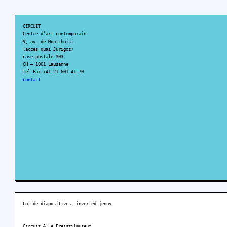
CIRCUIT
Centre d’art contemporain
9, av. de Montchoisi
(accès quai Jurigoz)
case postale 303
CH – 1001 Lausanne
Tel Fax +41 21 601 41 70
contact
Lot de diapositives, inverted jenny
Circuit & Le Freistilmuseum