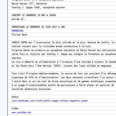
David Vanzan (IT), batterie
Stanley J. Zappa (USA), saxophone soprano
CONCERT LE VENDREDI 19 MAI A 20H30
entrée 15.-
VERNISSAGE LE VENDREDI 02 JUIN 2017 A 18H
PROMESSES
Florian Bach
JOOKLO ZAPPA est l’incarnation la plus colorée et la plus récente de Jooklo; le 
italien revient pour la troisième année consécutive à Circuit.
Virginia Genta se produira au saxophone sopranino et David Vanzan aux percussion
cette fois-ci rejoints par Stanley J. Zappa qui intègre la formation au saxophon
soprano.
Le trio a démarré sa collaboration à l’occasion d’une tournée à travers le Canad
et les Etats-Unis l’été dernier (2016), tissant des liens solides et magiques.
Tous trois d’origine méditerranéenne, la source de leur son provient d’un mélang
organique de folk et d’improvisation. Les deux sopranos virevoltent l’un autour 
l’autre dans un arc-en-ciel de drone acoustique et de gammes extatiques suspendu
à un nuage d’insaisissables motifs de percussions à faire planer et explorer de
nouvelles dimensions musicales.
Audio:
cjsw.bandcamp.com/track/jooklo-zappa-rockeys-magnetic-power
Vidéo:
www.youtube.com