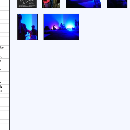
duo
s,
e
a
e
de
es