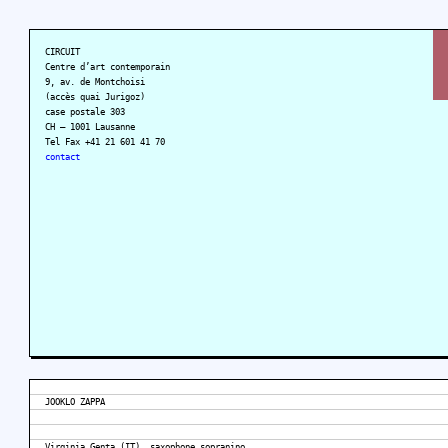
CIRCUIT
Centre d’art contemporain
9, av. de Montchoisi
(accès quai Jurigoz)
case postale 303
CH – 1001 Lausanne
Tel Fax +41 21 601 41 70
contact
JOOKLO ZAPPA
Virginia Genta (IT), saxophone sopranino