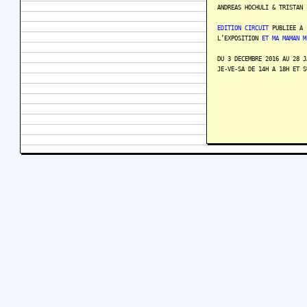
ANDREAS HOCHULI & TRISTAN 
EDITION CIRCUIT
PUBLIEE A 
L’EXPOSITION
ET MA MAMAN M
DU 3 DECEMBRE 2016 AU 28 
JE-VE-SA DE 14H A 18H ET S