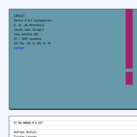
CIRCUIT
Centre d’art contemporain
9, av. de Montchoisi
(accès quai Jurigoz)
case postale 303
CH – 1001 Lausanne
Tel Fax +41 21 601 41 70
contact
ET MA MAMAN M’A DIT
Andreas Hochuli
Tristan Lavoyer