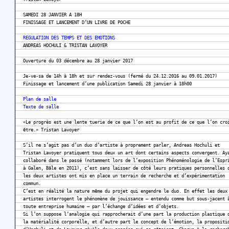
SAMEDI 28 JANVIER A 18H
FINISSAGE ET LANCEMENT D’UN LIVRE DE POCHE
REGULATION DES TEMPS ET DES EMOTIONS
ANDREAS HOCHULI & TRISTAN LAVOYER
Ouverture du 03 décembre au 28 janvier 2017
Je-ve-sa de 14h à 18h et sur rendez-vous (fermé du 24.12.2016 au 09.01.2017)
Finissage et lancement d’une publication Samedi 28 janvier à 18h00
Plan de salle
Texte de salle
«Le progrès est une lente tuerie de ce que l’on est au profit de ce que l’on cro
être.» Tristan Lavoyer
S’il ne s’agit pas d’un duo d’artiste à proprement parler, Andreas Hochuli et
Tristan Lavoyer pratiquent tous deux un art dont certains aspects convergent. Ay
collaboré dans le passé (notamment lors de l’exposition Phénoménologie de l’Espr
à Galen, Bâle en 2011), c’est sans laisser de côté leurs pratiques personnelles 
les deux artistes ont mis en place un terrain de recherche et d’expérimentation
commun.
C’est en réalité la nature même du projet qui engendre le duo. En effet les deux
artistes interrogent le phénomène de jouissance – entendu comme but sous-jacent 
toute entreprise humaine – par l’échange d’idées et d’objets.
Si l’on suppose l’analogie qui rapprocherait d’une part la production plastique 
la matérialité corporelle, et d’autre part le concept de l’émotion, la propositi