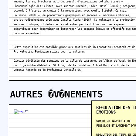
revues, livres, brochures auto-publiées), d’expositions collaboratives –
Phänomenologie des Geistes, avec Andreas Hochuli, Galen, Basel (2011) ; Seigneur
accorde à l’esprit un crédit à la production, avec Axelle Stiefel, Circuit,
Lausanne (2013) –, de productions graphiques et sonores – Lascivious Stories,
projet radiophonique créé avec Camille Aleña (2016). Sa relation à la production
sens est ludique, il détourne les attentes par la diffraction des espaces
sémantiques pour déterminer et interroger les espaces légaux et affectifs que no
pouvons engendrer.
Cette exposition est possible grâce aux soutiens de la Fondation Leenaards et de
Pro Helvetia, Fondation suisse pour la culture.
Circuit bénéficie des soutiens de la Ville de Lausanne, de l’Etat de Vaud, de Er
und Olga Gubler-Hablützel Stiftung, de la Fondation Alfred Richterich, de la
Loterie Romande et de Profiducia Conseils SA
AUTRES �V�NEMENTS
REGULATION DES T
EMOTIONS
SAMEDI 28 JANVIER A 18H
FINISSAGE ET LANCEMENT D’U
REGULATION DES TEMPS ET DE