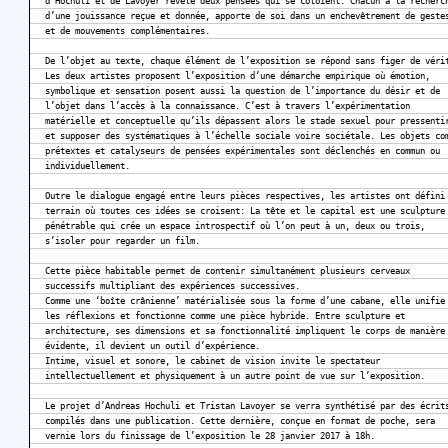
d’Hochuli et de Lavoyer révèle deux pensées qui se côtoient. Chacun à la recherc
d’une jouissance reçue et donnée, apporte de soi dans un enchevêtrement de geste
et de mouvements complémentaires.
De l’objet au texte, chaque élément de l’exposition se répond sans figer de véri
Les deux artistes proposent l’exposition d’une démarche empirique où émotion,
symbolique et sensation posent aussi la question de l’importance du désir et de
l’objet dans l’accès à la connaissance. C’est à travers l’expérimentation
matérielle et conceptuelle qu’ils dépassent alors le stade sexuel pour pressenti
et supposer des systématiques à l’échelle sociale voire sociétale. Les objets co
prétextes et catalyseurs de pensées expérimentales sont déclenchés en commun ou
individuellement.
Outre le dialogue engagé entre leurs pièces respectives, les artistes ont défini
terrain où toutes ces idées se croisent: La tête et le capital est une sculpture
pénétrable qui crée un espace introspectif où l’on peut à un, deux ou trois,
s’isoler pour regarder un film.
Cette pièce habitable permet de contenir simultanément plusieurs cerveaux
successifs multipliant des expériences successives.
Comme une ‘boîte crânienne’ matérialisée sous la forme d’une cabane, elle unifie
les réflexions et fonctionne comme une pièce hybride. Entre sculpture et
architecture, ses dimensions et sa fonctionnalité impliquent le corps de manière
évidente, il devient un outil d’expérience.
Intime, visuel et sonore, le cabinet de vision invite le spectateur
intellectuellement et physiquement à un autre point de vue sur l’exposition.
Le projet d’Andreas Hochuli et Tristan Lavoyer se verra synthétisé par des écrit
compilés dans une publication. Cette dernière, conçue en format de poche, sera
vernie lors du finissage de l’exposition le 28 janvier 2017 à 18h.