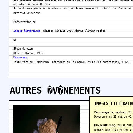
au salon du livre On Print.
Forum de rencontres et de découvertes, On Print révèle la richesse de l’édition
alternative suisse.
Présentation de
Images littéraires
, édition circuit 2016 signée Olivier Richon
et
Eloge du rien
Olivier Richon, 2016
Diaporama
Texte tiré de : Marivaux. Pharsamon ou les nouvelles Folies romanesques, 1712.
AUTRES �V�NEMENTS
IMAGES LITTÉRAIR
Vernissage le vendredi 20 
Ouverture du 21 mai au 02 
PROLONGEE JUSQU'AU 30 JUIL
RENDEZ-VOUS (+41 21 601 41