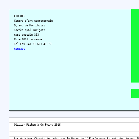
CIRCUIT
Centre d’art contemporain
9, av. de Montchoisi
(accès quai Jurigoz)
case postale 303
CH – 1001 Lausanne
Tel Fax +41 21 601 41 70
contact
Olivier Richon à On Print 2016
Les éditions Circuit invitées par le Musée de l’Élysée pour La Nuit des images 2