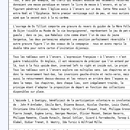
fous, à Sens par exemple, les clercs qui avaient endossé des vêtements retournés
donnaient une messe parodique en tenant le livre de messe à l'envers, et qu’un
figurant pénétrait dans l’église assis à l’envers sur un âne. Cette fête avait l
entre Noël et l’Épiphanie. Notre premier vernissage suit de peu, et nous aurions
aimé que le second soit à la mi-carême.
L’ouvrage de Du Tilliot comporte une gravure du revers du guidon de la Mère Foll
de Dijon (visible au Musée de la vie bourguignonne), représentant le jeu de pet-
gueule ; dans ce jeu, que Rabelais cite comme étant l’un de ceux du jeune
Gargantua, les deux partenaires adoptent une position parfaitement réversible ! 
autre gravure figure l’un des sceaux de la compagnie : nous en avons repris la
double tête pour notre carton d’invitation dijonnais.
Tous les tableaux sont à l’envers. L’expression française « à l’envers » n’est
guère traduisible. En Anglais, il est nécessaire de préciser que l’on entend par
là, tout à la fois upside down, inversed left to right et inside out… Le projet
Tous les tableaux sont à l’envers explore ces multiples sens. Les chapitres en s
donc le renversement haut-bas, les inversions gauche-droite et recto-verso, mais
aussi le retournement dessus-dessous et les retours en arrière dans l’espace ou
dans le temps. Ces chapitres, dans chaque lieu, sont inégalement traités, le
principe étant d’adapter la proposition de départ en fonction des collections
disponibles sur place.
L’épisode 1, à Quetigny, bénéficiait de la participation volontaire ou involonta
de : John M Armleder, Cécile Bart, Étienne Bossut, Nicolas Chardon, Louis Chatel
Christiane Côte-Colisson, Hubert Duprat, Christian Floquet, Fred, Philippe Grono
Pierre Joseph, Eugène Leroy, Georges Meunier, Olivier Mosset, Damian Navarro,
Philippe Ramette, Claude Rutault, Daniel Schlier, Sicard & Farradesche, Taroop &
Glabel, Didier Trenet, D. Westry, Ida Tursic & Wilfried Mille.