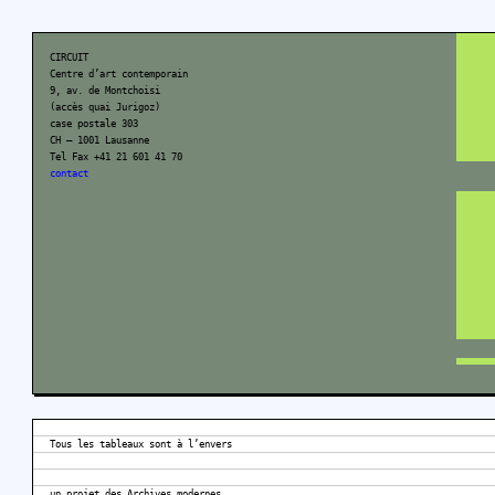
CIRCUIT
Centre d’art contemporain
9, av. de Montchoisi
(accès quai Jurigoz)
case postale 303
CH – 1001 Lausanne
Tel Fax +41 21 601 41 70
contact
Tous les tableaux sont à l’envers
un projet des Archives modernes