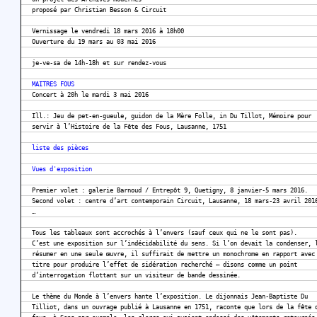
proposé par Christian Besson & Circuit
Vernissage le vendredi 18 mars 2016 à 18h00
Ouverture du 19 mars au 03 mai 2016
je-ve-sa de 14h-18h et sur rendez-vous
MAITRES FOUS
Concert à 20h le mardi 3 mai 2016
Ill.: Jeu de pet-en-gueule, guidon de la Mère Folle, in Du Tillot, Mémoire pour
servir à l’Histoire de la Fête des Fous, Lausanne, 1751
liste des pièces
Vues d'exposition
Premier volet : galerie Barnoud / Entrepôt 9, Quetigny, 8 janvier-5 mars 2016.
Second volet : centre d’art contemporain Circuit, Lausanne, 18 mars-23 avril 201
…
Tous les tableaux sont accrochés à l’envers (sauf ceux qui ne le sont pas).
C’est une exposition sur l’indécidabilité du sens. Si l’on devait la condenser, 
résumer en une seule œuvre, il suffirait de mettre un monochrome en rapport avec
titre pour produire l’effet de sidération recherché – disons comme un point
d’interrogation flottant sur un visiteur de bande dessinée.
Le thème du Monde à l’envers hante l’exposition. Le dijonnais Jean-Baptiste Du
Tilliot, dans un ouvrage publié à Lausanne en 1751, raconte que lors de la fête 