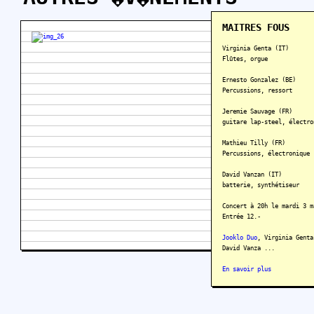
MAITRES FOUS
Virginia Genta (IT)
Flûtes, orgue
Ernesto Gonzalez (BE)
Percussions, ressort
Jeremie Sauvage (FR)
guitare lap-steel, électro
Mathieu Tilly (FR)
Percussions, électronique
David Vanzan (IT)
batterie, synthétiseur
Concert à 20h le mardi 3 m
Entrée 12.-
Jooklo Duo
, Virginia Genta
David Vanza ...
En savoir plus