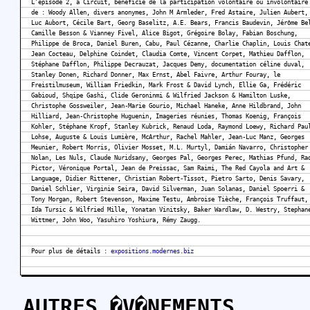
L’épisode 2, à Circuit, bénéficie de la participation volontaire ou involontaire
de : Woody Allen, divers anonymes, John M Armleder, Fred Astaire, Julien Aubert,
Luc Aubort, Cécile Bart, Georg Baselitz, A.E. Bears, Francis Baudevin, Jérôme Be
Camille Besson & Vianney Fivel, Alice Bigot, Grégoire Bolay, Fabian Boschung,
Philippe de Broca, Daniel Buren, Cabu, Paul Cézanne, Charlie Chaplin, Louis Chat
Jean Cocteau, Delphine Coindet, Claudia Comte, Vincent Corpet, Mathieu Dafflon,
Stéphane Dafflon, Philippe Decrauzat, Jacques Demy, documentation céline duval,
Stanley Donen, Richard Donner, Max Ernst, Abel Faivre, Arthur Fouray, le
Freistilmuseum, William Friedkin, Mark Frost & David Lynch, Ellie Ga, Frédéric
Gabioud, Shqipe Gashi, Clide Geroninmi & Wilfried Jackson & Hamilton Luske,
Christophe Gossweiler, Jean-Marie Gourio, Michael Haneke, Anne Hildbrand, John
Hilliard, Jean-Christophe Huguenin, Imageries réunies, Thomas Koenig, François
Kohler, Stéphane Kropf, Stanley Kubrick, Renaud Loda, Raymond Loewy, Richard Pau
Lohse, Auguste & Louis Lumière, McArthur, Rachel Mahler, Jean-Luc Manz, Georges
Meunier, Robert Morris, Olivier Mosset, M.L. Murtyl, Damián Navarro, Christopher
Nolan, Les Nuls, Claude Nuridsany, Georges Pal, Georges Perec, Mathias Pfund, Ra
Pictor, Véronique Portal, Jean de Preissac, Sam Raimi, The Red Cayola and Art &
Language, Didier Rittener, Christian Robert-Tissot, Pietro Sarto, Denis Savary,
Daniel Schlier, Virginie Seira, David Silverman, Juan Solanas, Daniel Spoerri &
Tony Morgan, Robert Stevenson, Maxime Testu, Ambroise Tièche, François Truffaut,
Ida Tursic & Wilfried Mille, Yonatan Vinitsky, Baker Wardlaw, D. Westry, Stephan
Wittmer, John Woo, Yasuhiro Yoshiura, Rémy Zaugg.
Pour plus de détails :
expositions.modernes.biz
AUTRES �V�NEMENTS