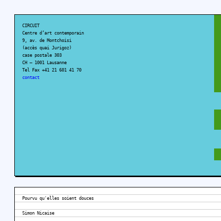
CIRCUIT
Centre d’art contemporain
9, av. de Montchoisi
(accès quai Jurigoz)
case postale 303
CH – 1001 Lausanne
Tel Fax +41 21 601 41 70
contact
Pourvu qu'elles soient douces
Simon Nicaise