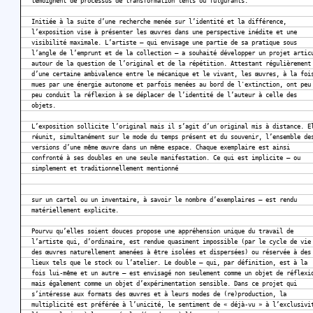
témoignent de processus de transformation lents ou fulgurants.
Initiée à la suite d’une recherche menée sur l’identité et la différence,
l’exposition vise à présenter les œuvres dans une perspective inédite et une
visibilité maximale. L’artiste – qui envisage une partie de sa pratique sous
l’angle de l’emprunt et de la collection – a souhaité développer un projet artic
autour de la question de l’original et de la répétition. Attestant régulièrement
d’une certaine ambivalence entre le mécanique et le vivant, les œuvres, à la foi
mues par une énergie autonome et parfois menées au bord de l'extinction, ont peu
peu conduit la réflexion à se déplacer de l’identité de l’auteur à celle des
objets.
L’exposition sollicite l’original mais il s’agit d’un original mis à distance. E
réunit, simultanément sur le mode du temps présent et du souvenir, l’ensemble de
versions d’une même œuvre dans un même espace. Chaque exemplaire est ainsi
confronté à ses doubles en une seule manifestation. Ce qui est implicite – ou
simplement et traditionnellement mentionné
sur un cartel ou un inventaire, à savoir le nombre d’exemplaires – est rendu
matériellement explicite.
Pourvu qu’elles soient douces propose une appréhension unique du travail de
l’artiste qui, d’ordinaire, est rendue quasiment impossible (par le cycle de vie
des œuvres naturellement amenées à être isolées et dispersées) ou réservée à des
lieux tels que le stock ou l’atelier. Le double – qui, par définition, est à la
fois lui-même et un autre – est envisagé non seulement comme un objet de réflexi
mais également comme un objet d’expérimentation sensible. Dans ce projet qui
s’intéresse aux formats des œuvres et à leurs modes de (re)production, la
multiplicité est préférée à l’unicité, le sentiment de « déjà-vu » à l’exclusivi