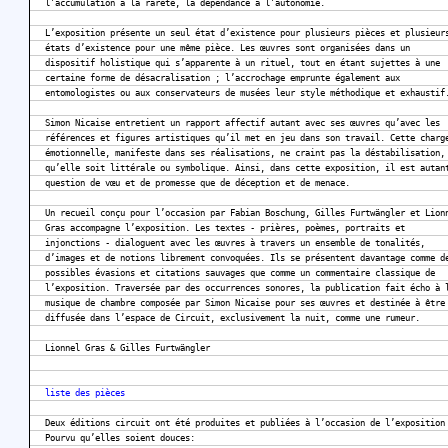
l’accumulation à la rareté, la dépendance à l’autonomie.
L’exposition présente un seul état d’existence pour plusieurs pièces et plusieur
états d’existence pour une même pièce. Les œuvres sont organisées dans un
dispositif holistique qui s’apparente à un rituel, tout en étant sujettes à une
certaine forme de désacralisation ; l’accrochage emprunte également aux
entomologistes ou aux conservateurs de musées leur style méthodique et exhaustif
Simon Nicaise entretient un rapport affectif autant avec ses œuvres qu’avec les
références et figures artistiques qu’il met en jeu dans son travail. Cette charg
émotionnelle, manifeste dans ses réalisations, ne craint pas la déstabilisation,
qu’elle soit littérale ou symbolique. Ainsi, dans cette exposition, il est autan
question de vœu et de promesse que de déception et de menace.
Un recueil conçu pour l’occasion par Fabian Boschung, Gilles Furtwängler et Lion
Gras accompagne l’exposition. Les textes - prières, poèmes, portraits et
injonctions - dialoguent avec les œuvres à travers un ensemble de tonalités,
d’images et de notions librement convoquées. Ils se présentent davantage comme d
possibles évasions et citations sauvages que comme un commentaire classique de
l’exposition. Traversée par des occurrences sonores, la publication fait écho à 
musique de chambre composée par Simon Nicaise pour ses œuvres et destinée à être
diffusée dans l’espace de Circuit, exclusivement la nuit, comme une rumeur.
Lionnel Gras & Gilles Furtwängler
liste des pièces
Deux éditions circuit ont été produites et publiées à l’occasion de l’exposition
Pourvu qu’elles soient douces: