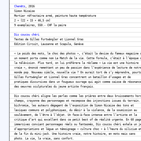
Chenêts
, 2016
Simon Nicaise
Mortier réfractaire armé, peinture haute température
2 × [22 × 15 × 46,5 cm]
9 exemplaires, 550.- CHF la paire
Dis coucou chéri
Textes de Gilles Furtwängler et Lionnel Gras
Edition Circuit, Lausanne et Scapula, Genève
« Le poids des mots, le choc des photos », c’était la devise du fameux magazine 
un moment porta comme nom Le Match de la vie. Cette formule, c’était à l’époque 
la télévision. Plus tard, on lui préférera la réclame « La vie est une histoire
vraie », énoncé remettant un peu de passion dans l’expérience de lecture de notr
monde pop. Nouveau siècle, nouvelle vie ? On aurait tort de s’y méprendre, pourt
Gilles Furtwängler et Lionnel Gras concentrent un bataillon d’usages et de
pratiques discursives dans un fougueux ouvrage qui agit comme caisse de résonanc
des oeuvres sculpturales du jeune artiste français.
Dis coucou chéri aligne les perles comme les prières entre deux bruissements hor
champs, crayonne des personnages et recompose des injonctions issues du terrain.
bichromie, les auteurs dégagent de l’exposition de Simon Nicaise des tons et
lexiques communs et polyphoniques, du désir à la violence, de la soumission au
soulèvement, de l’être à l’objet. Un face-à-face intense entre l’artiste et la
critique d’art qui excellent dans ce petit best of de réalité urgente. En 60 pag
immersives conviant personnages réels ou fantasmés, Dis coucou chéri exhale un j
d’appropriations et lègue un témoignage « culture choc » à l’heure du silicium e
de la fin du mini-jack. Une histoire vraie, notre histoire, en mots mais sans
photo. La vie, la vraie, sans confort.