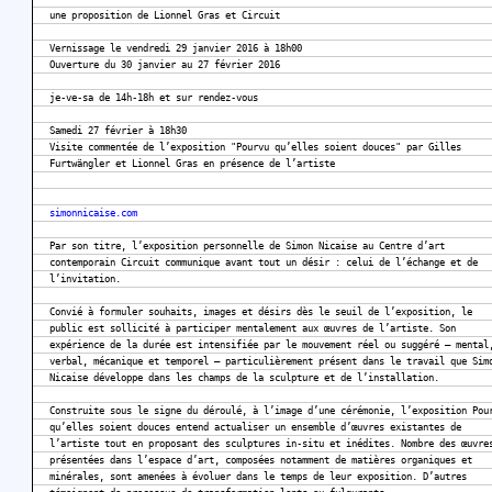
une proposition de Lionnel Gras et Circuit
Vernissage le vendredi 29 janvier 2016 à 18h00
Ouverture du 30 janvier au 27 février 2016
je-ve-sa de 14h-18h et sur rendez-vous
Samedi 27 février à 18h30
Visite commentée de l’exposition "Pourvu qu’elles soient douces" par Gilles
Furtwängler et Lionnel Gras en présence de l’artiste
simonnicaise.com
Par son titre, l’exposition personnelle de Simon Nicaise au Centre d’art
contemporain Circuit communique avant tout un désir : celui de l’échange et de
l’invitation.
Convié à formuler souhaits, images et désirs dès le seuil de l’exposition, le
public est sollicité à participer mentalement aux œuvres de l’artiste. Son
expérience de la durée est intensifiée par le mouvement réel ou suggéré – mental
verbal, mécanique et temporel – particulièrement présent dans le travail que Sim
Nicaise développe dans les champs de la sculpture et de l’installation.
Construite sous le signe du déroulé, à l’image d’une cérémonie, l’exposition Pou
qu’elles soient douces entend actualiser un ensemble d’œuvres existantes de
l’artiste tout en proposant des sculptures in-situ et inédites. Nombre des œuvre
présentées dans l’espace d’art, composées notamment de matières organiques et
minérales, sont amenées à évoluer dans le temps de leur exposition. D’autres