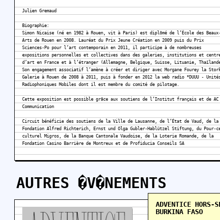
Julien Gremaud
Biographie:
Simon Nicaise (né en 1982 à Rouen, vit à Paris) est diplômé de l’École des Beaux
Arts de Rouen en 2008. Lauréat du Prix Jeune Création en 2009 puis du Prix
Sciences-Po pour l’art contemporain en 2011, il participe à de nombreuses
expositions personnelles et collectives dans des galeries, institutions et centr
d’art en France et à l’étranger (Allemagne, Belgique, Suisse, Lituanie, Thaïland
Son engagement associatif l’amène à créer et diriger avec Morgane Fourey la Stor
Galerie à Rouen de 2008 à 2011, puis à fonder en 2012 la web radio *DUUU - Unité
Radiophoniques Mobiles dont il est membre du comité de pilotage.
Cette exposition est possible grâce aux soutiens de l’Institut français et de AC
Communication
Circuit bénéficie des soutiens de la Ville de Lausanne, de l’État de Vaud, de la
Fondation Alfred Richterich, Ernst und Olga Gubler-Hablützel Stiftung, du Pour-c
culturel Migros, de la Banque Cantonale Vaudoise, de la Loterie Romande, de la
Fondation Casino Barrière de Montreux et de Profiducia Conseils SA
AUTRES �V�NEMENTS
ADVENTICE HORS-S
BURKINA FASO