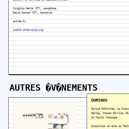
Virginia Genta (IT), saxophone
David Vanzan (IT), batterie
entrée 8.-
jooklo.altervista.org
AUTRES �V�NEMENTS
DOMINOS
Öyvind Fahlström, Le Freis
Halley, Steven Parrino, Ni
et Yûichi Yokoyama
Exposition en écho au fes