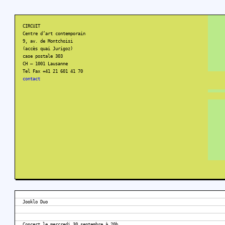
CIRCUIT
Centre d’art contemporain
9, av. de Montchoisi
(accès quai Jurigoz)
case postale 303
CH – 1001 Lausanne
Tel Fax +41 21 601 41 70
contact
Jooklo Duo
Concert le mercredi 30 septembre à 20h