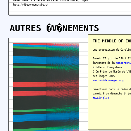
Remerciements à Sébastien Peter (Sonnenstube, Lugano)
http://diesonnenstube.ch
AUTRES �V�NEMENTS
THE MIDDLE OF EV
Une proposition de Carolin
Samedi 27 juin de 15h à 22
lancement de la
monographi
Middle of Everywhere
à On Print au Musée de l'E
des images 2015
www.nuitdesimages.org
Ouvertures dans le cadre d
samedi 6 au dimanche 14 j
savoir plus