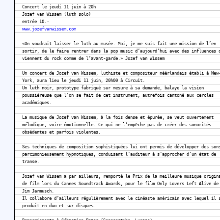
Concert le jeudi 11 juin à 20h
Jozef van Wissem (luth solo)
entrée 10.-
www.jozefvanwissem.com
«On voudrait laisser le luth au musée. Moi, je me suis fait une mission de l’en
sortir, de le faire rentrer dans la pop music d’aujourd’hui avec des influences 
viennent du rock comme de l’avant-garde.» Jozef van Wissem
Un concert de Jozef van Wissem, luthiste et compositeur néérlandais établi à New
York, aura lieu le jeudi 11 juin, 20h00 à Circuit.
Un luth noir, prototype fabriqué sur mesure à sa demande, balaye la vision
poussiéreuse que l’on se fait de cet instrument, autrefois cantoné aux cercles
académiques.
La musique de Jozef van Wissem, à la fois dense et épurée, se veut ouvertement
mélodique, voire émotionnelle. Ce qui ne l’empêche pas de créer des sonorités
obsédentes et parfois violentes.
Ses techniques de composition sophistiquées lui ont permis de développer des son
parcimonieusement hypnotiques, conduisant l’auditeur à s’approcher d’un état de
transe.
Jozef van Wissem a par ailleurs, remporté le Prix de la meilleure musique origin
de film lors du Cannes Soundtrack Awards, pour le film Only Lovers Left Alive de
Jim Jarmusch.
Il collabore d’ailleurs régulièrement avec le cinéaste américain avec lequel il 
produit en duo et sur disques.