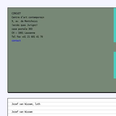
CIRCUIT
Centre d’art contemporain
9, av. de Montchoisi
(accès quai Jurigoz)
case postale 303
CH – 1001 Lausanne
Tel Fax +41 21 601 41 70
contact
Jozef van Wissem, luth
Jozef van Wissem