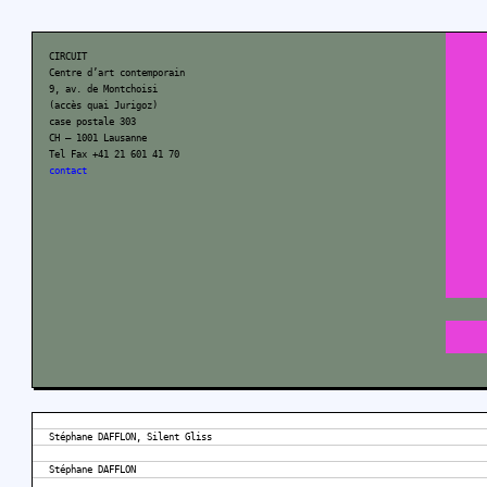
CIRCUIT
Centre d’art contemporain
9, av. de Montchoisi
(accès quai Jurigoz)
case postale 303
CH – 1001 Lausanne
Tel Fax +41 21 601 41 70
contact
Stéphane DAFFLON, Silent Gliss
Stéphane DAFFLON