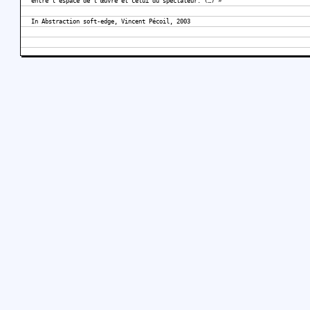
entre l’espace de l’œuvre et celui du spectateur. (…) »
In Abstraction soft-edge, Vincent Pécoil, 2003