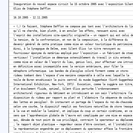
Inauguration du nouvel espace circuit le 15 octobre 2005 avec l'exposition Silen
Gliss de Stéphane Dafflon
16.10.2005 - 12.11.2005
« (…) Ce faisant, Stéphane Dafflon ne compose pas tant avec l’architecture du li
qu’il ne cherche, bien plutôt, à en annuler les effets, renouant ainsi avec
l’esprit des installations site-specific originelle – un rapport qui est celui d
la tension, de la confrontation, et non de la composition, à la différence du
devenir général de cette pratique comme mise en valeur touristique du patrimoine
Ainsi, à la Synagogue de Delme, avec Silent Gliss (un titre renvoyant au
fournisseur éponyme du matériau employé pour l’exposition – un fabricant de stoe
verticaux) l’installation se démarque ostensiblement du travail in situ entendu
comme mise en valeur de l’esprit du lieu, genius loci, pour effectuer une intrus
en définitive assez incompatible avec la version antérieure, pour filer la
métaphore informatique. Les bandes de plexiglas coloré forment comme un store-
rideau tombant dans l’espace d’une manière comparable à celle avec laquelle la
toile de Buren envahissait le puits central du musée Guggenheim (Sixth Guggenhei
International Exhibition, New-York, 1971). Evocation, comme le suggère son titre
d’un écoulement fluide, optimal, Silent Gliss perturbe l’ordonnancement
architectural rigoureux du bâtiment en introduisant en son sein l’arbitraire (la
disposition du rideau par rapport au plan) et l’aléatoire (la séquence de couleu
des lattes en pexiglas). En instaurant un partage de l’espace du rez-de-chaussée
selon une courbe, le dispositif remplit ses fonctions naturelles de store (masqu
à la vue et moduler la lumière), et implique du coup un certain cinétisme, en ce
sens que l’appréhension globale de l’œuvre est compliquée par une mise en espace
qui, dénuée de tout point de vue privilégié, contraint le spectateur au déplacem
; le rapport objet plastique – regardeur cesse d’être constant, et l’instabilité
la représentation engendrée par ce déplacement du spectateur efface la frontière