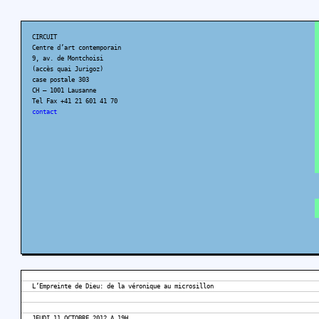
CIRCUIT
Centre d’art contemporain
9, av. de Montchoisi
(accès quai Jurigoz)
case postale 303
CH – 1001 Lausanne
Tel Fax +41 21 601 41 70
contact
L’Empreinte de Dieu: de la véronique au microsillon
JEUDI 11 OCTOBRE 2012 A 19H