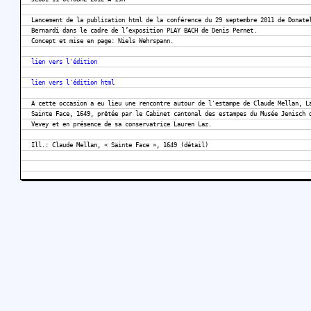
Lancement de la publication html de la conférence du 29 septembre 2011 de Donate
Bernardi dans le cadre de l’exposition PLAY BACH de Denis Pernet.
Concept et mise en page: Niels Wehrspann.
lien vers l'édition
lien vers l'édition html
A cette occasion a eu lieu une rencontre autour de l'estampe de Claude Mellan, L
Sainte Face, 1649, prêtée par le Cabinet cantonal des estampes du Musée Jenisch 
Vevey et en présence de sa conservatrice Lauren Laz.
Ill.: Claude Mellan, « Sainte Face », 1649 (détail)