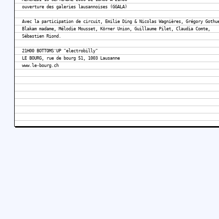
ouverture des galeries lausannoises (GGALA)
Avec la participation de circuit, Emilie Ding & Nicolas Wagnières, Grégory Gothu
Blakam madame, Mélodie Mousset, Körner Union, Guillaume Pilet, Claudia Comte,
Sébastien Riond.
21H00 BOTTOMS'UP "electrobilly"
LE BOURG, rue de bourg 51, 1003 Lausanne
www.le-bourg.ch