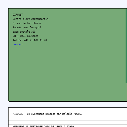
CIRCUIT
Centre d’art contemporain
9, av. de Montchoisi
(accès quai Jurigoz)
case postale 303
CH – 1001 Lausanne
Tel Fax +41 21 601 41 70
contact
MINIGOLF, un événement proposé par Mélodie MOUSSET
MERCREDI 13 SEPTEMBRE 2006 DE 18H00 A 21H00