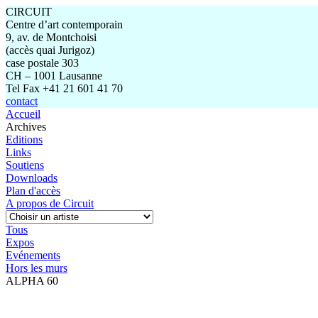
CIRCUIT
Centre d’art contemporain
9, av. de Montchoisi
(accès quai Jurigoz)
case postale 303
CH – 1001 Lausanne
Tel Fax +41 21 601 41 70
contact
Accueil
Archives
Editions
Links
Soutiens
Downloads
Plan d'accès
A propos de Circuit
Tous
Expos
Evénements
Hors les murs
ALPHA 60