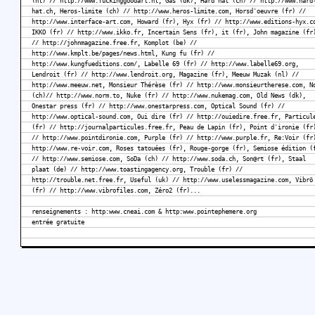
(nl) // http://www.fuckinggoodart.nl, Gas (dk), Hard hat (ch) // http://www.hard
hat.ch, Heros-limite (ch) // http://www.heros-limite.com, Horsd'oeuvre (fr) //
http://www.interface-art.com, Howard (fr), Hyx (fr) // http://www.editions-hyx.c
IKKO (fr) // http://www.ikko.fr, Incertain Sens (fr), it (fr), John magazine (fr
// http://johnmagazine.free.fr, Komplot (be) //
http://www.kmplt.be/pages/news.html, Kung fu (fr) //
http://www.kungfueditions.com/, Labelle 69 (fr) // http://www.labelle69.org,
Lendroit (fr) // http://www.lendroit.org, Magazine (fr), Meeuw Muzak (nl) //
http://www.meeuw.net, Monsieur Thérèse (fr) // http://www.monsieurtherese.com, N
(ch)// http://www.norm.to, Nuke (fr) // http://www.nukemag.com, Old News (dk),
Onestar press (fr) // http://www.onestarpress.com, Optical Sound (fr) //
http://www.optical-sound.com, Oui dire (fr) // http://ouiedire.free.fr, Particul
(fr) // http://journalparticules.free.fr, Peau de Lapin (fr), Point d'ironie (fr
// http://www.pointdironie.com, Purple (fr) // http://www.purple.fr, Re:Voir (fr
http://www.re-voir.com, Roses tatouées (fr), Rouge-gorge (fr), Semiose édition (
// http://www.semiose.com, SoDa (ch) // http://www.soda.ch, Son@rt (fr), Staal
plaat (de) // http://www.toastingagency.org, Trouble (fr) //
http://trouble.net.free.fr, Useful (uk) // http://www.uselessmagazine.com, Vibrö
(fr) // http://www.vibrofiles.com, Zéro2 (fr)...
renseignements : http:www.cneai.com & http:www.pointephemere.org
entrée gratuite