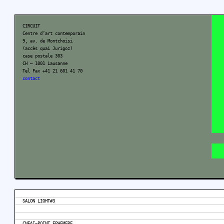
CIRCUIT
Centre d’art contemporain
9, av. de Montchoisi
(accès quai Jurigoz)
case postale 303
CH – 1001 Lausanne
Tel Fax +41 21 601 41 70
contact
SALON LIGHT#3
CNEAI=POINT EPHEMERE