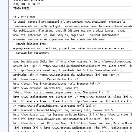
200, QUAI DE VALMY
75010 PARIS
11 - 12.11.2006
le Cneai, centre d'art consacré à l'art imprimé (www.cneai.com), organise la
troisième édition du Salon Light, rendez-vous annuel avec la scène international
des publications d'artistes, avec 50 éditeurs qui ont produit livres, revues,
booklets, ephemeras, cd, dvd, vinyles, pages web... souvent introuvables.
+ ventes, rencontres et signatures sur les stands des éditeurs
+ stands éditions free
+ programme continu d'actions, projections, sélections musicales et sets audio
+ service bar-restaurant
avec les éditions åbäke (uk) // http://www.kitsune.fr, http://sexymachinery.com,
absurd (es + gr) // http://www.void.gr/absurd/absurd/absurd.htm, Alice Travel (f
// http://www.alicetravel.net, Al maslakh (le) // http://www.almaslakh.org,
Attitudes (ch) // http://www.attitudes.ch, awOkwOkawOk (fr), Bas (tr) //
http://www.b-a-s.info, Pascal Battus (fr) //
http://eyear.free.fr/artistes/battus.html, Bronbrom (nl) //
http://www.extrapool.nl/brom.html, Bazar (fr)
//http://www.faisletoimemesitespascontent.com, Checkpoint (fr) //
http://www.laplateforme.net, Circuit (ch) // http://www.circuit.li, Clara (fr) /
http://claraclara.free.fr, Cneai (fr) // http://www.cneai.com, Collectif Mix (fr
// http://www.collectifmix.org, Costracted World (au) //
http://aconstructedworld.blogspot.com, Currency (nl), Dasein (fr) //
http://www.dasein.biz, les Disques en Rotin Réunis (fr) // http://www.ldrr.com, 
Voir (fr) http://www.disvoir.com, Documentation Céline Duval (fr) //
http://www.doc-cd.net, Editions Fsept (fr) // http://www.fsept.net, Erratum Musi
(fr), Famous (fr) // http://www.tsunami-addiction.com, Flux (fr), Fucking good a