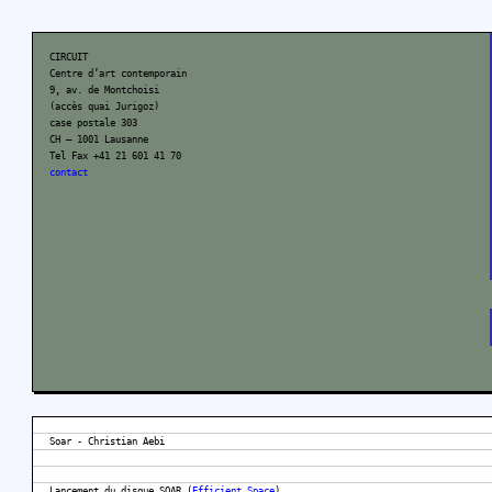
CIRCUIT
Centre d’art contemporain
9, av. de Montchoisi
(accès quai Jurigoz)
case postale 303
CH – 1001 Lausanne
Tel Fax +41 21 601 41 70
contact
Soar - Christian Aebi
Lancement du disque SOAR (
Efficient Space
)