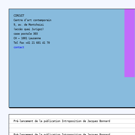
CIRCUIT
Centre d’art contemporain
9, av. de Montchoisi
(accès quai Jurigoz)
case postale 303
CH – 1001 Lausanne
Tel Fax +41 21 601 41 70
contact
Pré-lancement de la publication Introposition de Jacques Bonnard
Pré-lancement de la publication Introposition de Jacques Bonnard