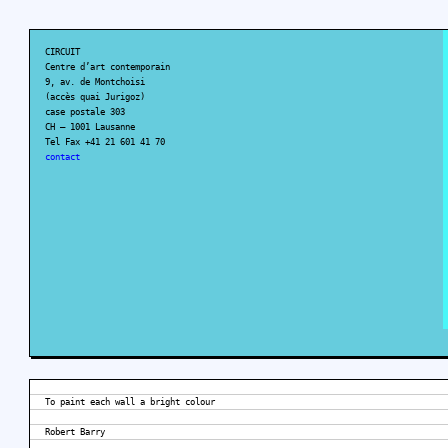
CIRCUIT
Centre d’art contemporain
9, av. de Montchoisi
(accès quai Jurigoz)
case postale 303
CH – 1001 Lausanne
Tel Fax +41 21 601 41 70
contact
To paint each wall a bright colour
Robert Barry