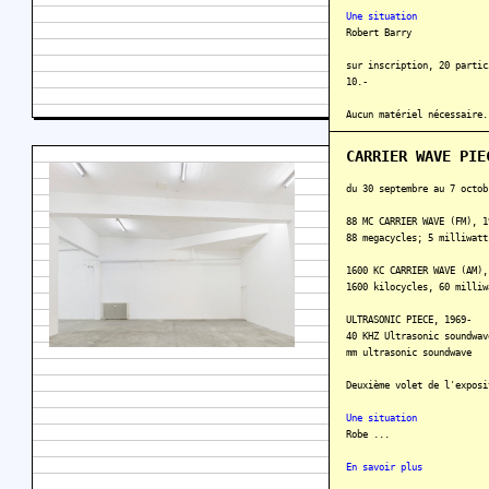
Une situation
Robert Barry
sur inscription, 20 partic
10.-
Aucun matériel nécessaire.
En savoir plus
CARRIER WAVE PIE
du 30 septembre au 7 octob
88 MC CARRIER WAVE (FM), 1
88 megacycles; 5 milliwatt
1600 KC CARRIER WAVE (AM),
1600 kilocycles, 60 milliw
ULTRASONIC PIECE, 1969-
40 KHZ Ultrasonic soundwav
mm ultrasonic soundwave
Deuxième volet de l'exposi
Une situation
Robe ...
En savoir plus