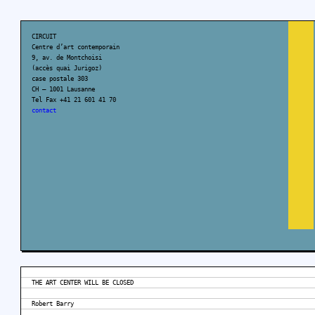
CIRCUIT
Centre d’art contemporain
9, av. de Montchoisi
(accès quai Jurigoz)
case postale 303
CH – 1001 Lausanne
Tel Fax +41 21 601 41 70
contact
THE ART CENTER WILL BE CLOSED
Robert Barry