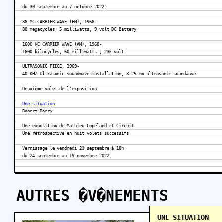
du 30 septembre au 7 octobre 2022:
88 MC CARRIER WAVE (FM), 1968-
88 megacycles; 5 milliwatts, 9 volt DC Battery
1600 KC CARRIER WAVE (AM), 1968-
1600 kilocycles, 60 milliwatts ; 230 volt
ULTRASONIC PIECE, 1969-
40 KHZ Ultrasonic soundwave installation, 8.25 mm ultrasonic soundwave
Deuxième volet de l'exposition:
Une situation
Robert Barry
Une exposition de Mathieu Copeland et Circuit
Une rétrospective en huit volets successifs
Vernissage le vendredi 23 septembre à 18h
du 24 septembre au 19 novembre 2022
AUTRES �V�NEMENTS
UNE SITUATION