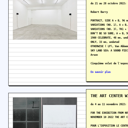
du 21 au 28 octobre 2022:
Robert Barry
PORTRAIT, SIDE A + B, 96 m
VARIATIONS (NO. 1), A + B,
VARIATIONS (NO. 3), TK1 + 
DON’T BE SO SURE, A + B, 9
1980 CELEBRATE, 48 mn, und
ONLY, 33 mn, undated
OTHERWISE (‎ LP), Van Abbe
SKY LAND SEA: A SOUND PIEC
Arson
Cinquième volet de l'expos
En savoir plus
THE ART CENTER W
du 4 au 11 novembre 2022:
FOR THE EXHIBITION FROM NO
NOVEMBER 10 2022 THE ART C
POUR L’EXPOSITION LE CENTR