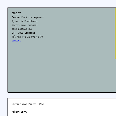
CIRCUIT
Centre d’art contemporain
9, av. de Montchoisi
(accès quai Jurigoz)
case postale 303
CH – 1001 Lausanne
Tel Fax +41 21 601 41 70
contact
Carrier Wave Pieces, 1968-
Robert Barry