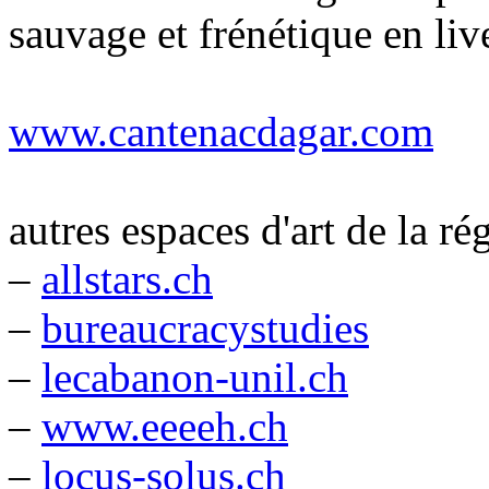
sauvage et frénétique en liv
www.cantenacdagar.com
autres espaces d'art de la ré
–
allstars.ch
–
bureaucracystudies
–
lecabanon-unil.ch
–
www.eeeeh.ch
–
locus-solus.ch