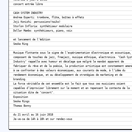
concert entrée libre
CASH SYSTEM INDUSTRY
Andrea Esperti: trombone, flûte, boîtes à effets
Joji Konishi: percussions(taiko)
Storlon Infloria: synthétiseur modulaire
Dollar Mambo: synthétiseurs, piano, voix
et lancement de l’édition
Smoke Ring
Musique flottante sous le signe de l’expérimentation électronique et acoustique,
composant de touches de jazz, freejazz, musique ethnique, electronica. "Cash Sys
Industry" rappelle avec humour et décalage que malgré le mandat apparent de
fabriquer du rêve et de la poésie, la production artistique est constamment amen
à se confronter à des valeurs économiques, aux courants de mode, à l’idée du
rendement économique, et au développement de stratégies de marketing et de
branding.
La force véritable de cet ensemble est le fait que tous ces musiciens soient
capables d’improviser librement sur le moment et en repensant le contexte de la
situation dite de "concert".
Exposition
Smoke Rings
Thomas Bonny
du 21 avril au 16 juin 2018
Je-ve-sa de 14h à 18h et sur rendez-vous