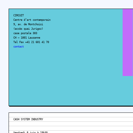
CIRCUIT
Centre d’art contemporain
9, av. de Montchoisi
(accès quai Jurigoz)
case postale 303
CH – 1001 Lausanne
Tel Fax +41 21 601 41 70
contact
CASH SYSTEM INDUSTRY
Vendredi 8 juin à 19h30