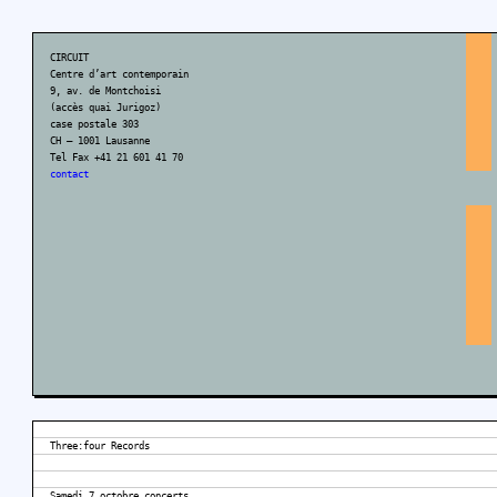
CIRCUIT
Centre d’art contemporain
9, av. de Montchoisi
(accès quai Jurigoz)
case postale 303
CH – 1001 Lausanne
Tel Fax +41 21 601 41 70
contact
Three:four Records
Samedi 7 octobre concerts