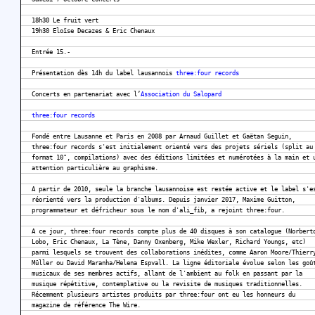
18h30 Le fruit vert
19h30 Eloïse Decazes & Eric Chenaux
Entrée 15.-
Présentation dès 14h du label lausannois
three:four records
Concerts en partenariat avec l’
Association du Salopard
three:four records
Fondé entre Lausanne et Paris en 2008 par Arnaud Guillet et Gaëtan Seguin,
three:four records s'est initialement orienté vers des projets sériels (split au
format 10", compilations) avec des éditions limitées et numérotées à la main et 
attention particulière au graphisme.
A partir de 2010, seule la branche lausannoise est restée active et le label s'e
réorienté vers la production d'albums. Depuis janvier 2017, Maxime Guitton,
programmateur et défricheur sous le nom d'ali_fib, a rejoint three:four.
A ce jour, three:four records compte plus de 40 disques à son catalogue (Norbert
Lobo, Eric Chenaux, La Tène, Danny Oxenberg, Mike Wexler, Richard Youngs, etc)
parmi lesquels se trouvent des collaborations inédites, comme Aaron Moore/Thierr
Müller ou David Maranha/Helena Espvall. La ligne éditoriale évolue selon les goû
musicaux de ses membres actifs, allant de l'ambient au folk en passant par la
musique répétitive, contemplative ou la revisite de musiques traditionnelles.
Récemment plusieurs artistes produits par three:four ont eu les honneurs du
magazine de référence The Wire.