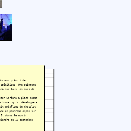
Soriano prévoit de
 spécifique. Une peinture
era sur tous les murs de
eter Soriano a placé comme
e formel qu’il développera
tit emballage de chocolat
ppé en panorama alpin sur
 Il donne le nom à
tiendra du 16 septembre