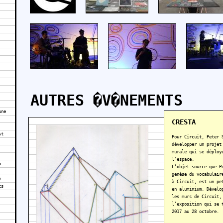
AUTRES �V�NEMENTS
une
CRESTA
st
Pour Circuit, Peter 
développer un projet
murale qui se déploy
l’espace.
o
L’objet source que P
genèse du vocabulair
y
à Circuit, est un pe
ts
en aluminium. Dévelo
les murs de Circuit,
l’exposition qui se 
2017 au 28 octobre.