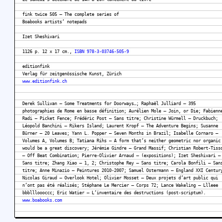
fink twice 505 – The complete series of
Boabooks artists’ notepads
Izet Sheshivari
1126 p. 12 x 17 cm.,
ISBN 978-3-03746-505-9
editionfink
Verlag für zeitgenössische Kunst, Zürich
www.editionfink.ch
Derek Sullivan – Some Treatments for Doorways…; Raphaël Julliard – 395
photographies de Rome en basse définition; Aurélien Mole – Join, or Die; Fabienn
Radi – Picket Fence; Frédéric Post – Sans titre; Christine Würmell – Druckbuch;
Léopold Banchini – Rikers Island; Laurent Kropf – The Adventure Begins; Susanne
Bürner – 20 Leaves; Yann L. Popper – Seven Months in Brazil; Isabelle Cornaro –
Volumes A, Volumes B; Tatiana Rihs – A form that’s neither geometric nor organic
would be a great discovery; Jérémie Gindre – Grand Massif; Christian Robert-Tiss
– Off Beat Combination; Pierre-Olivier Arnaud – (expositions); Izet Sheshivari –
Sans titre; Zhang Xiao – 1, 2; Christophe Rey – Sans titre; Carola Bonfili – San
titre; Anne Minazio – Peintures 2010-2007; Samuel Ostermann – England XXI Centur
Nicolas Giraud – Overlook Hotel; Olivier Mosset – Deux projets d’art public qui
n’ont pas été réalisés; Stéphane Le Mercier – Corps 72; Lance Wakeling – Llleee
bbbllloooccc; Eric Watier – L’inventaire des destructions (post-scriptum).
www.boabooks.com