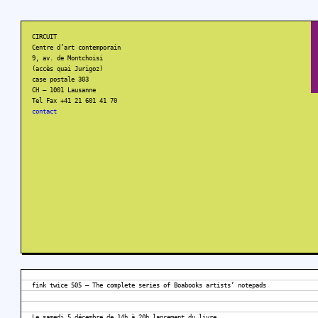
CIRCUIT
Centre d’art contemporain
9, av. de Montchoisi
(accès quai Jurigoz)
case postale 303
CH – 1001 Lausanne
Tel Fax +41 21 601 41 70
contact
fink twice 505 – The complete series of Boabooks artists’ notepads
Le samedi 5 décembre de 14h à 20h lancement du livre