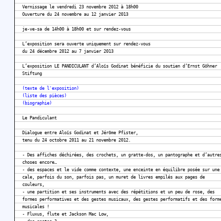
Vernissage le vendredi 23 novembre 2012 à 18h00
Ouverture du 24 novembre au 12 janvier 2013
je-ve-sa de 14h00 à 18h00 et sur rendez-vous
L’exposition sera ouverte uniquement sur rendez-vous
du 24 décembre 2012 au 7 janvier 2013
L’exposition LE PANDICULANT d’Aloïs Godinat bénéficie du soutien d’Ernst Göhner
Stiftung
(texte de l'exposition)
(liste des pièces)
(biographie)
Le Pandiculant
Dialogue entre Aloïs Godinat et Jérôme Pfister,
tenu du 24 octobre 2011 au 21 novembre 2012.
- Des affiches déchirées, des crochets, un gratte-dos, un pantographe et d’autre
choses encore…
- des espaces et le vide comme contexte, une enceinte en équilibre posée sur une
cale, parfois du son, parfois pas, un muret de livres empilés aux pages de
couleurs,
- une partition et ses instruments avec des répétitions et un peu de rose, des
formes performatives et des gestes musicaux, des gestes performatifs et des form
musicales !
- Fluxus, flute et Jackson Mac Low,