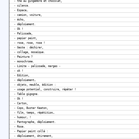
- thé au gingembre et chocolat,
- silence.
- Espace…
- camion, voiture,
- écho,
- déploiement.
- Ok !
- Palissade,
- papier peint,
- rose, rose, rose !
- Geste : déchirer,
- collage, mosaïque.
- Peinture ?
- monochrome.
- Limite - palissade, marges -
- ok !
- Edition,
- déploiement…
- objets, meuble, édition :
- usage potentiel, construire, répéter !
- Table gigogne.
- Ok !
- Carton,
- Cops, Buster Keaton,
- film, temps, répétition…
- humour… !
- Pantographe, déploiement.
- Rose.
- Papier peint collé :
- déploiement, étirement,