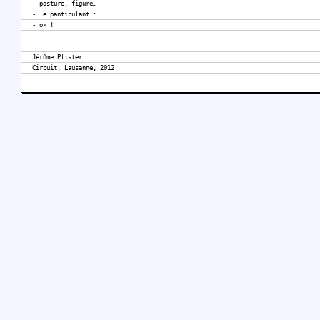
- posture, figure…
- le panticulant :
- ok !
Jérôme Pfister
Circuit, Lausanne, 2012