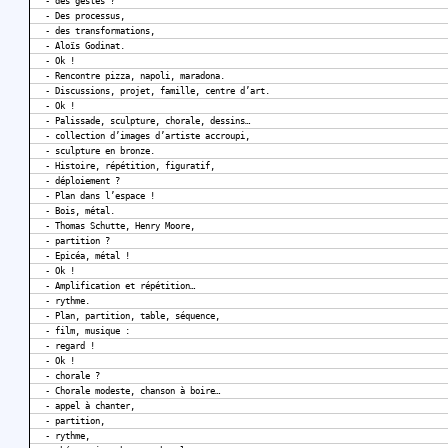
- des gestes ?
- Des processus,
- des transformations,
- Aloïs Godinat.
- Ok !
- Rencontre pizza, napoli, maradona.
- Discussions, projet, famille, centre d’art.
- Ok !
- Palissade, sculpture, chorale, dessins…
- collection d’images d’artiste accroupi,
- sculpture en bronze.
- Histoire, répétition, figuratif,
- déploiement ?
- Plan dans l’espace !
- Bois, métal.
- Thomas Schutte, Henry Moore,
- partition ?
- Epicéa, métal !
- Ok !
- Amplification et répétition…
- rythme.
- Plan, partition, table, séquence,
- film, musique :
- regard !
- Ok !
- chorale ?
- Chorale modeste, chanson à boire…
- appel à chanter,
- partition,
- rythme,