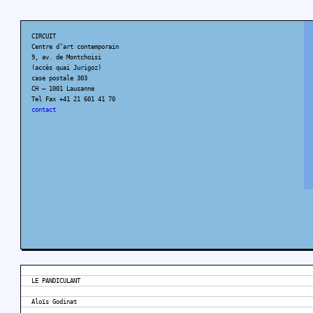
CIRCUIT
Centre d’art contemporain
9, av. de Montchoisi
(accès quai Jurigoz)
case postale 303
CH – 1001 Lausanne
Tel Fax +41 21 601 41 70
contact
LE PANDICULANT
Aloïs Godinat