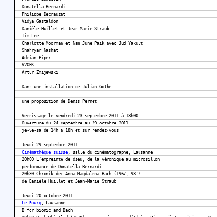
Donatella Bernardi
Philippe Decrauzat
Vidya Gastaldon
Danièle Huillet et Jean-Marie Straub
Tim Lee
Charlotte Moorman et Nam June Paik avec Jud Yakult
Shahryar Nashat
Adrian Piper
VVORK
Artur Zmijewski
Dans une installation de Julian Göthe
une proposition de Denis Pernet
Vernissage le vendredi 23 septembre 2011 à 18h00
Ouverture du 24 septembre au 29 octobre 2011
je-ve-sa de 14h à 18h et sur rendez-vous
Jeudi 29 septembre 2011
Cinémathèque suisse
, salle du cinématographe, Lausanne
20h00 L’empreinte de dieu, de la véronique au microsillon
performance de Donatella Bernardi
20h30 Chronik der Anna Magdalena Bach (1967, 93')
de Danièle Huillet et Jean-Marie Straub
Jeudi 20 octobre 2011
Le Bourg
, Lausanne
B for bionic and Bach