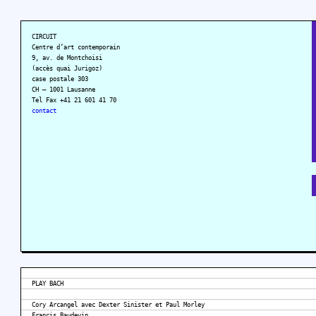
CIRCUIT
Centre d’art contemporain
9, av. de Montchoisi
(accès quai Jurigoz)
case postale 303
CH – 1001 Lausanne
Tel Fax +41 21 601 41 70
contact
PLAY BACH
Cory Arcangel avec Dexter Sinister et Paul Morley
Francis Baudevin