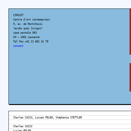
CIRCUIT
Centre d’art contemporain
9, av. de Montchoisi
(accès quai Jurigoz)
case postale 303
CH – 1001 Lausanne
Tel Fax +41 21 601 41 70
contact
Charles CUCCU, Lucien PELEN, Stéphanie STETTLER
Charles CUCCU
Lucien PELEN