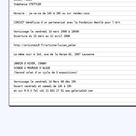
Stéphanie STETTLER
Horaire : je-ve-sa de 14h à 18h ou sur rendez-vous
CIRCUIT bénéficie d'un partenariat avec la Fondation Nestlé pour l'Art.
Vernissage le vendredi 14 mars 2008 à 18h00
Ouverture du 15 mars au 12 avril 2008
http://artistesLR.fr/artiste/lucien_pelen
Le même soir à 1m3, ave de la Harpe 45, 1007 Lausanne
JARDIN D'HIVER, CONAN!
SCHADE & MOURGUE D'ALGUE
(Second volet d'un cycle de 3 expositions)
Vernissage le vendredi 14 Mars 08 dès 19h
Ouvert vendredi et samedi de 14h à 19h
et sur R.D.V Tel +41 21 601 27 91 www.galerie1m3.com