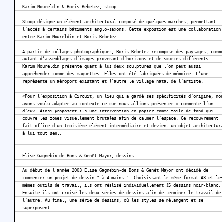
Karim Noureldin & Boris Rebetez, stoop
Stoop désigne un élément architectural composé de quelques marches, permettant
l’accès à certains bâtiments anglo-saxons. Cette expostion est une collaboration
entre Karim Noureldin et Boris Rebetez.
À partir de collages photographiques, Boris Rebetez recompose des paysages, comm
autant d’assemblages d’images provenant d’horizons et de sources différents.
Karim Noureldin présente quant à lui deux sculptures que l’on peut aussi
appréhender comme des maquettes. Elles ont été fabriquées de mémoire. L’une
représente un aéroport existant et l’autre le village natal de l’artiste.
«Pour l’exposition à Circuit, un lieu qui a gardé ses spécificités d’origine, no
avons voulu adapter au contexte ce que nous allions présenter » commente l’un
d’eux. Ainsi proposent-ils une intervention en papier comme toile de fond qui
couvre les zones visuellement brutales afin de calmer l’espace. Ce recouvrement
fait office d’un troisième élément intermédiaire et devient un objet architectur
à lui tout seul.
Elise Gagnebin-de Bons & Genêt Mayor, dessins
Au début de l’année 2003 Elise Gagnebin-de Bons & Genêt Mayor ont décidé de
commencer un projet de dessin " à 4 mains ". Choisissant le même format A3 et le
mêmes outils de travail, ils ont réalisé individuellement 35 dessins noir-blanc.
Ensuite ils ont croisé les deux séries de dessins afin de terminer le travail de
l’autre. Au final, une série de dessins, où les styles se mélangent et se
superposent.