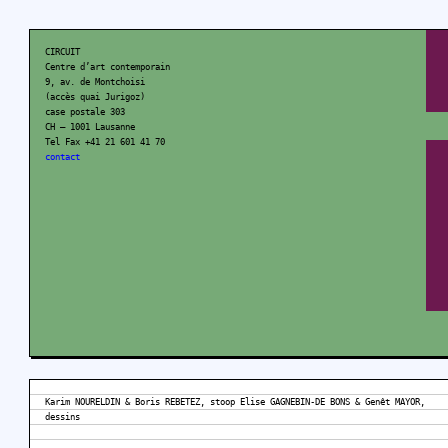
CIRCUIT
Centre d’art contemporain
9, av. de Montchoisi
(accès quai Jurigoz)
case postale 303
CH – 1001 Lausanne
Tel Fax +41 21 601 41 70
contact
Karim NOURELDIN & Boris REBETEZ, stoop Elise GAGNEBIN-DE BONS & Genêt MAYOR,
dessins