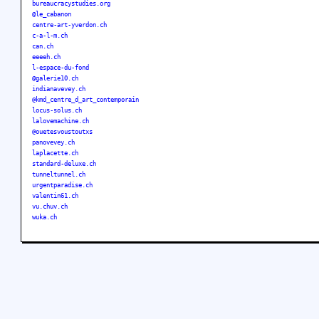
bureaucracystudies.org
@le_cabanon
centre-art-yverdon.ch
c-a-l-m.ch
can.ch
eeeeh.ch
l-espace-du-fond
@galerie10.ch
indianavevey.ch
@kmd_centre_d_art_contemporain
locus-solus.ch
lalovemachine.ch
@ouetesvoustoutxs
panovevey.ch
laplacette.ch
standard-deluxe.ch
tunneltunnel.ch
urgentparadise.ch
valentin61.ch
vu.chuv.ch
wuka.ch