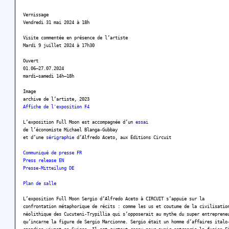
Vernissage
Vendredi 31 mai 2024 à 18h
Visite commentée en présence de l’artiste
Mardi 9 juillet 2024 à 17h30
Ouvert
01.06–27.07.2024
mardi–samedi 14h–18h
Image
archive de l’artiste, 2023
Affiche de l'exposition F4
L’exposition Full Moon est accompagnée d’un
essai
de l’économiste Michael Blanga-Gubbay
et d’une
sérigraphie
d’Alfredo Aceto, aux Éditions Circuit
Communiqué de presse FR
Press release EN
Presse-Mitteilung DE
Plan de salle
L’exposition Full Moon Sergio d’Alfredo Aceto à CIRCUIT s’appuie sur la
confrontation métaphorique de récits : comme les us et coutume de la civilisatio
néolithique des Cucuteni-Trypillia qui s’opposerait au mythe du super entreprene
qu’incarne la figure de Sergio Marcionne. Sergio était un homme d’affaires italo