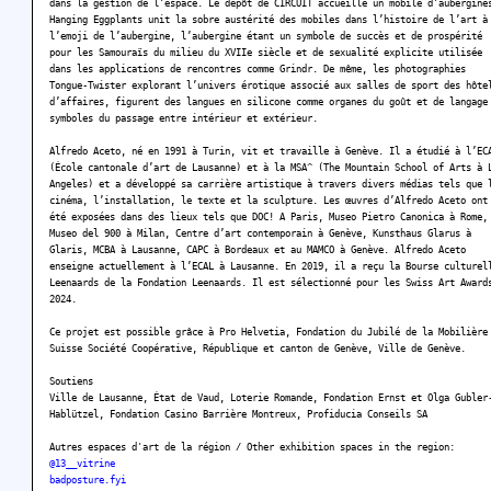
dans la gestion de l’espace. Le dépôt de CIRCUIT accueille un mobile d’aubergine
Hanging Eggplants unit la sobre austérité des mobiles dans l’histoire de l’art à
l’emoji de l’aubergine, l’aubergine étant un symbole de succès et de prospérité
pour les Samouraïs du milieu du XVIIe siècle et de sexualité explicite utilisée
dans les applications de rencontres comme Grindr. De même, les photographies
Tongue-Twister explorant l’univers érotique associé aux salles de sport des hôte
d’affaires, figurent des langues en silicone comme organes du goût et de langage
symboles du passage entre intérieur et extérieur.
Alfredo Aceto, né en 1991 à Turin, vit et travaille à Genève. Il a étudié à l’EC
(École cantonale d’art de Lausanne) et à la MSA^ (The Mountain School of Arts à 
Angeles) et a développé sa carrière artistique à travers divers médias tels que 
cinéma, l’installation, le texte et la sculpture. Les œuvres d’Alfredo Aceto ont
été exposées dans des lieux tels que DOC! A Paris, Museo Pietro Canonica à Rome,
Museo del 900 à Milan, Centre d’art contemporain à Genève, Kunsthaus Glarus à
Glaris, MCBA à Lausanne, CAPC à Bordeaux et au MAMCO à Genève. Alfredo Aceto
enseigne actuellement à l’ECAL à Lausanne. En 2019, il a reçu la Bourse culturel
Leenaards de la Fondation Leenaards. Il est sélectionné pour les Swiss Art Award
2024.
Ce projet est possible grâce à Pro Helvetia, Fondation du Jubilé de la Mobilière
Suisse Société Coopérative, République et canton de Genève, Ville de Genève.
Soutiens
Ville de Lausanne, État de Vaud, Loterie Romande, Fondation Ernst et Olga Gubler
Hablützel, Fondation Casino Barrière Montreux, Profiducia Conseils SA
Autres espaces d'art de la région / Other exhibition spaces in the region:
@13__vitrine
badposture.fyi