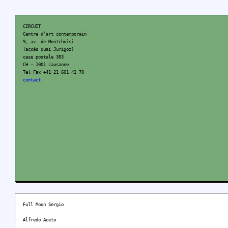
CIRCUIT
Centre d’art contemporain
9, av. de Montchoisi
(accès quai Jurigoz)
case postale 303
CH – 1001 Lausanne
Tel Fax +41 21 601 41 70
contact
Full Moon Sergio
Alfredo Aceto