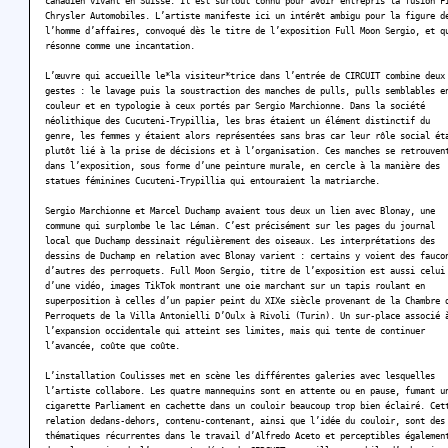
canadien vivant en Suisse. Il est surtout connu pour avoir entrepris la fusion F
Chrysler Automobiles. L’artiste manifeste ici un intérêt ambigu pour la figure d
l’homme d’affaires, convoqué dès le titre de l’exposition Full Moon Sergio, et q
résonne comme une incantation.
L’œuvre qui accueille le*la visiteur*trice dans l’entrée de CIRCUIT combine deux
gestes : le lavage puis la soustraction des manches de pulls, pulls semblables e
couleur et en typologie à ceux portés par Sergio Marchionne. Dans la société
néolithique des Cucuteni-Trypillia, les bras étaient un élément distinctif du
genre, les femmes y étaient alors représentées sans bras car leur rôle social ét
plutôt lié à la prise de décisions et à l’organisation. Ces manches se retrouven
dans l’exposition, sous forme d’une peinture murale, en cercle à la manière des
statues féminines Cucuteni-Trypillia qui entouraient la matriarche.
Sergio Marchionne et Marcel Duchamp avaient tous deux un lien avec Blonay, une
commune qui surplombe le lac Léman. C’est précisément sur les pages du journal
local que Duchamp dessinait régulièrement des oiseaux. Les interprétations des
dessins de Duchamp en relation avec Blonay varient : certains y voient des fauco
d’autres des perroquets. Full Moon Sergio, titre de l’exposition est aussi celui
d’une vidéo, images TikTok montrant une oie marchant sur un tapis roulant en
superposition à celles d’un papier peint du XIXe siècle provenant de la Chambre 
Perroquets de la Villa Antonielli D’Oulx à Rivoli (Turin). Un sur-place associé 
l’expansion occidentale qui atteint ses limites, mais qui tente de continuer
l’avancée, coûte que coûte.
L’installation Coulisses met en scène les différentes galeries avec lesquelles
l’artiste collabore. Les quatre mannequins sont en attente ou en pause, fumant u
cigarette Parliament en cachette dans un couloir beaucoup trop bien éclairé. Cet
relation dedans-dehors, contenu-contenant, ainsi que l’idée du couloir, sont des
thématiques récurrentes dans le travail d’Alfredo Aceto et perceptibles égalemen