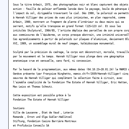
Sous le titre Arbeit, 1975, des photographies noir et blanc capturent des objets
action : feuille de palmier enflammée lancée dans le paysage, boule de pétanque 
l’impact du sol, dirigeable traversant le ciel. Dès 1980, le polaroid va permett
à Hannah Villiger des prises de vues plus intimistes, en plan rapproché, comme
Arbeit, 1980, montrant un fragment de plante d’intérieur ou deux mains qui se
serrent, motifs qu’elle transpose en grand format (125×123 cm). Et sous les
intitulés Skulptural, 1984/85, l’artiste déploie des parcelles de son propre cor
aux commissures de l’épiderme, un corps presque abstrait, une intimité universel
Ces agrandissements à partir de polaroids sur plaques d’aluminium, deviennent Bl
XVI, 1989, un assemblage mural de neuf images, kaléidoscope monumental.
Sculpté par la précision du cadrage, le corps est déconstruit, morcelé, travaill
par le mouvement et le temps. Hannah Villiger nous plonge dans une géographie
anatomique crue et sensuelle, sans fard, ni concession.
Par le hasard de la programmation, aux mêmes dates (04.10.23–28.01.24) le MAMCO 
Genève présente (par Françoise Ninghetto, mamco.ch/fr/2039/Hannah-Villiger) cinq
oeuvres de Hannah Villiger qui complètent la sélection faite à circuit, avec
l’aimable complicité de la Fondation The Estate of Hannah Villiger, Eric Hattan,
Max Leiss et Thomas Schmutz.
Cette exposition est possible grâce à la
Fondation The Estate of Hannah Villiger
Soutiens
Ville de Lausanne , État de Vaud , Loterie
Romande , Ernst und Olga Gubler-Hablützel
Stiftung, Fondation Casino Barrière Montreux
et Profiducia Conseils SA