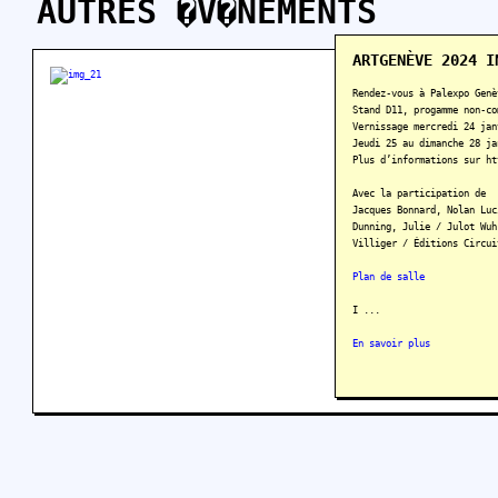
AUTRES �V�NEMENTS
ARTGENÈVE 2024 I
Rendez-vous à Palexpo Genè
Stand D11, progamme non-co
Vernissage mercredi 24 jan
Jeudi 25 au dimanche 28 ja
Plus d’informations sur ht
Avec la participation de
Jacques Bonnard, Nolan Luc
Dunning, Julie / Julot Wuh
Villiger / Éditions Circui
Plan de salle
I ...
En savoir plus