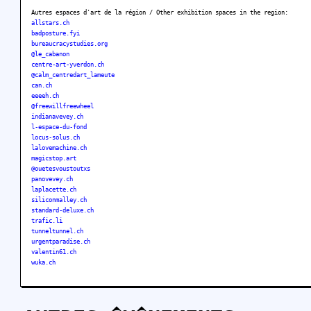
Autres espaces d'art de la région / Other exhibition spaces in the region:
allstars.ch
badposture.fyi
bureaucracystudies.org
@le_cabanon
centre-art-yverdon.ch
@calm_centredart_lameute
can.ch
eeeeh.ch
@freewillfreewheel
indianavevey.ch
l-espace-du-fond
locus-solus.ch
lalovemachine.ch
magicstop.art
@ouetesvoustoutxs
panovevey.ch
laplacette.ch
siliconmalley.ch
standard-deluxe.ch
trafic.li
tunneltunnel.ch
urgentparadise.ch
valentin61.ch
wuka.ch