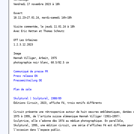
Vendredi 17 novembre 2023 à 18h
Ouvert
18.11.23–27.01.24, mardi–samedi 14h–18h
Visite commentée, le jeudi 11.01.24 à 18h
Avec Eric Hattan et Thomas Schmutz
Off Les Urbaines
1.2.3.12.2023
Image
Hannah Villiger, Arbeit, 1975
photographie noir blanc, 60.5/82.5 cm
Communiqué de presse FR
Press release EN
Pressemitteilung DE
Plan de sale
Skulptural | Sculptural, 1988/89
Éditions Circuit, 2023, affiche F4, trois motifs différents
Circuit présente une rétrospective autour de huit oeuvres emblématiques, datées 
1975 à 1995, de l’artiste suisse alémanique Hannah Villiger (1951–1997).
Sculptrice, elle s’adonne dès 1974 au médium photographique. En parallèle,
Skulptural, 1995, une édition circuit, une série d’affiches F4 est diffusée pour
l’occasion dans l’espace public.