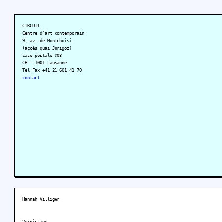
CIRCUIT
Centre d’art contemporain
9, av. de Montchoisi
(accès quai Jurigoz)
case postale 303
CH – 1001 Lausanne
Tel Fax +41 21 601 41 70
contact
Hannah Villiger
Vernissage