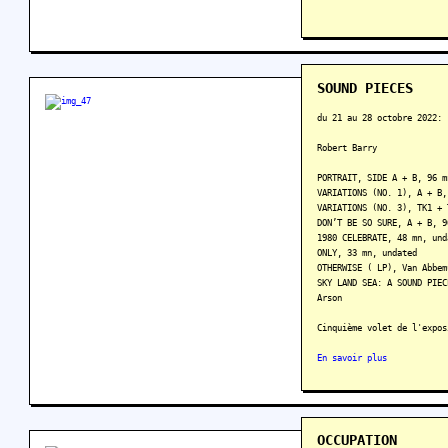
SOUND PIECES
du 21 au 28 octobre 2022:
Robert Barry
PORTRAIT, SIDE A + B, 96 m
VARIATIONS (NO. 1), A + B,
VARIATIONS (NO. 3), TK1 + 
DON’T BE SO SURE, A + B, 9
1980 CELEBRATE, 48 mn, und
ONLY, 33 mn, undated
OTHERWISE (‎ LP), Van Abbe
SKY LAND SEA: A SOUND PIEC
Arson
Cinquième volet de l'expos
En savoir plus
OCCUPATION