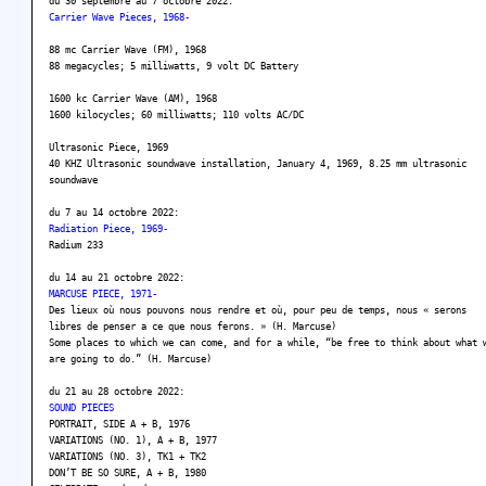
du 30 septembre au 7 octobre 2022:
Carrier Wave Pieces, 1968-
88 mc Carrier Wave (FM), 1968
88 megacycles; 5 milliwatts, 9 volt DC Battery
1600 kc Carrier Wave (AM), 1968
1600 kilocycles; 60 milliwatts; 110 volts AC/DC
Ultrasonic Piece, 1969
40 KHZ Ultrasonic soundwave installation, January 4, 1969, 8.25 mm ultrasonic
soundwave
du 7 au 14 octobre 2022:
Radiation Piece, 1969-
Radium 233
du 14 au 21 octobre 2022:
MARCUSE PIECE, 1971-
Des lieux où nous pouvons nous rendre et où, pour peu de temps, nous « serons
libres de penser a ce que nous ferons. » (H. Marcuse)
Some places to which we can come, and for a while, “be free to think about what 
are going to do.” (H. Marcuse)
du 21 au 28 octobre 2022:
SOUND PIECES
PORTRAIT, SIDE A + B, 1976
VARIATIONS (NO. 1), A + B, 1977
VARIATIONS (NO. 3), TK1 + TK2
DON’T BE SO SURE, A + B, 1980