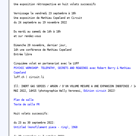
Une exposition rétrospective en huit volets successifs
Vernissage le vendredi 23 septembre à 18h
Une exposition de Mathieu Copeland et Circuit
du 24 septembre au 19 novembre 2022
Du mardi au samedi de 14h à 18h
et sur rendez-vous
Dimanche 20 novembre, dernier jour,
14h une conférence de Mathieu Copeland
Entrée libre
Cinquième volet en partenariat avec le LUFF
PSYCHIC WORKSHOP: TELEPATHY, SECRETS AND READINGS avec Robert Barry & Mathieu
Copeland
luff.ch | circuit.li
Ill: INERT GAS SERIES / ARGON / D'UN VOLUME MESURE A UNE EXPANSION INDEFINIE / 1
MAI 2022, 14H15 (photographie Wally Veronesi,
Edition circuit
2022)
Plan de salle
Texte de salle FR
Huit volets successifs:
du 23 au 30 septembre 2022:
Untitled (monofilament piece - ring), 1968