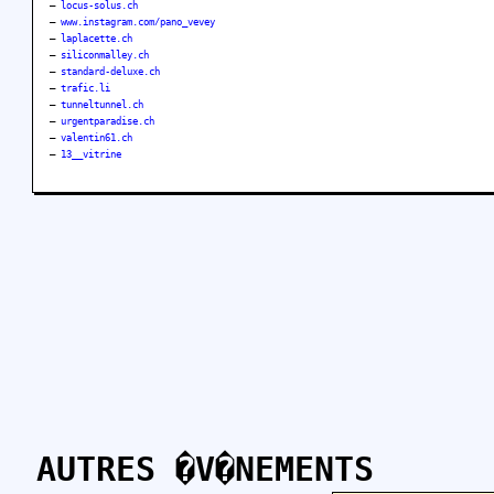
–
locus-solus.ch
–
www.instagram.com/pano_vevey
–
laplacette.ch
–
siliconmalley.ch
–
standard-deluxe.ch
–
trafic.li
–
tunneltunnel.ch
–
urgentparadise.ch
–
valentin61.ch
–
13__vitrine
AUTRES �V�NEMENTS