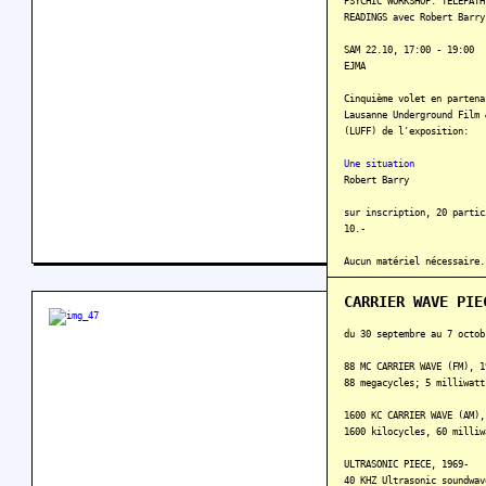
PSYCHIC WORKSHOP: TELEPATH
READINGS avec Robert Barry
SAM 22.10, 17:00 - 19:00
EJMA
Cinquième volet en partena
Lausanne Underground Film 
(LUFF) de l'exposition:
Une situation
Robert Barry
sur inscription, 20 partic
10.-
Aucun matériel nécessaire.
En savoir plus
CARRIER WAVE PIE
du 30 septembre au 7 octob
88 MC CARRIER WAVE (FM), 1
88 megacycles; 5 milliwatt
1600 KC CARRIER WAVE (AM),
1600 kilocycles, 60 milliw
ULTRASONIC PIECE, 1969-
40 KHZ Ultrasonic soundwav