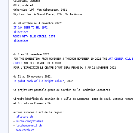
CELEBRATE, undated
ONLY, undated
Otherwise (LP), Van Abbemuseum, 1981
Sky Land Sea: A Sound Piece, 1997, Villa Arson
du 28 octobre au 4 novembre 2022:
IT CAN SEEM TO BE, 1972
slidepiece
WORDS WITH BLUE CIRCLE, 1974
slidepiece
du 4 au 11 novembre 2022:
FOR THE EXHIBITION FROM NOVEMBER 4 THROUGH NOVEMBER 10 2022 THE
ART CENTER WILL 
CLOSED
ART CENTER WILL BE CLOSED
POUR L’EXPOSITION LE CENTRE D’ART SERA FERMÉ DU 4 AU 11 NOVEMBRE 2022
du 11 au 19 novembre 2022:
To paint each wall a bright colour
, 2022
Ce projet est possible grâce au soutien de la Fondation Leenaards
Circuit bénéficie du soutien de : Ville de Lausanne, État de Vaud, Loterie Roman
et Profiducia Conseils SA
autres espaces d'art de la région:
–
allstars.ch
–
bureaucracystudies
–
lecabanon-unil.ch
–
www.eeeeh.ch