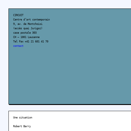
CIRCUIT
Centre d’art contemporain
9, av. de Montchoisi
(accès quai Jurigoz)
case postale 303
CH – 1001 Lausanne
Tel Fax +41 21 601 41 70
contact
Une situation
Robert Barry