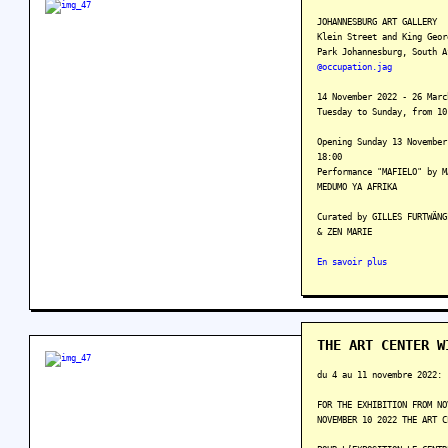
JOHANNESBURG ART GALLERY
Klein Street and King Geor
Park Johannesburg, South A
@occupation.jag
14 November 2022 - 26 Marc
Tuesday to Sunday, from 10
Opening Sunday 13 November
18:00
Performance "MAFIELO" by M
MEDUMO YA AFRIKA
Curated by GILLES FURTWÄNG
& ZEN MARIE
En savoir plus
THE ART CENTER W
du 4 au 11 novembre 2022:
FOR THE EXHIBITION FROM NO
NOVEMBER 10 2022 THE ART C