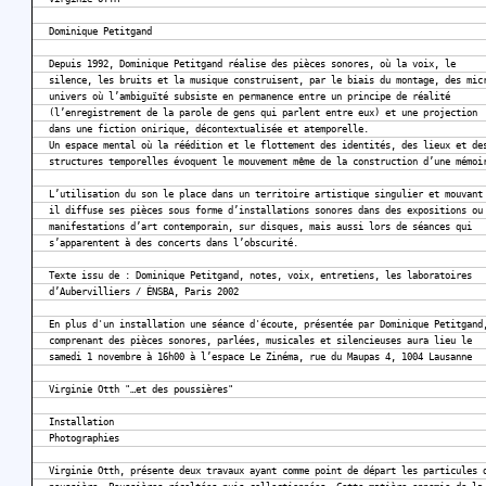
Dominique Petitgand
Depuis 1992, Dominique Petitgand réalise des pièces sonores, où la voix, le
silence, les bruits et la musique construisent, par le biais du montage, des mic
univers où l’ambiguïté subsiste en permanence entre un principe de réalité
(l’enregistrement de la parole de gens qui parlent entre eux) et une projection
dans une fiction onirique, décontextualisée et atemporelle.
Un espace mental où la réédition et le flottement des identités, des lieux et de
structures temporelles évoquent le mouvement même de la construction d’une mémoi
L’utilisation du son le place dans un territoire artistique singulier et mouvant
il diffuse ses pièces sous forme d’installations sonores dans des expositions ou
manifestations d’art contemporain, sur disques, mais aussi lors de séances qui
s’apparentent à des concerts dans l’obscurité.
Texte issu de : Dominique Petitgand, notes, voix, entretiens, les laboratoires
d’Aubervilliers / ÉNSBA, Paris 2002
En plus d'un installation une séance d'écoute, présentée par Dominique Petitgand
comprenant des pièces sonores, parlées, musicales et silencieuses aura lieu le
samedi 1 novembre à 16h00 à l’espace Le Zinéma, rue du Maupas 4, 1004 Lausanne
Virginie Otth "…et des poussières"
Installation
Photographies
Virginie Otth, présente deux travaux ayant comme point de départ les particules 