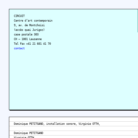
CIRCUIT
Centre d’art contemporain
9, av. de Montchoisi
(accès quai Jurigoz)
case postale 303
CH – 1001 Lausanne
Tel Fax +41 21 601 41 70
contact
Dominique PETITGAND, installation sonore, Virginie OTTH,
Dominique PETITGAND
Virginie OTTH