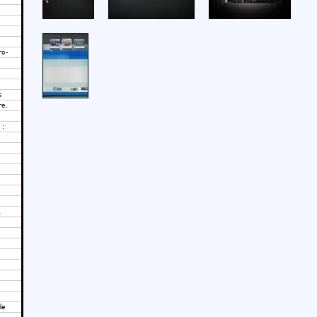
ro-
s
re.
 :
,
de