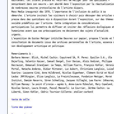
maintenant. Cet intérêt précoce et récurrent de Metzger pour les quotidiens –
omniprésent dans son oeuvre – est abordé dans l’exposition par la réactualisatio
de nombreuses oeuvres protocolaires de l’artiste disparu.
Mass Media inaugurait dès 1970, l’importance de l’inclusion du public à sa
démarche. L’artiste invitait les visiteurs à choisir puis découper des articles 
presse dans des quotidiens mis à disposition durant l’exposition, sur des thèmes
société prédéfinis par l'artiste. Cette intégration de considérations
participatives lui permettra de diffuser et inciter des réflexions écologiques e
humanistes avant que ces préoccupations ne deviennent des sujets d’actualité
urgents.
L’exposition de Gustav Metzger intitulée Oeuvres sur papier, propose l’accès et 
consultation de documents issus des archives personnelles de l’artiste, essence 
son développement artistique et politique.
Remerciements à :
Barbara Wanner: Blick, Michel Cachin: Copytrend SA, M. Perez: Epsilon S.A., Ula
Dajerling, Valentin Kaiser, Samuel Dangel, Ivor Davies, Aloïs Godinat, Philippe
Decrauzat, Emmanuel Grandjean: Le Temps, William Fierro, François Kohler, Véroni
Portal, Natacha Anderes, Didier Rittener, Luc Aubort, Christiane Langlois, Luise
Guarino: Lausanne Cité, Anne Hildbrand, Nicolas Eigenheer, Clément Dirié et Nico
Leuba: JRP|Ringier, Elisa Langlois, Le Freistilmuseum, Fondation Metzger, Morat
Institut, Damián Navarro, Sören Schmeling, Jacques Villeglé, Lea Favre: 24heures
William Massey: le point d’ironie – agnès b, Anne-Laure Riboulet, Mary Copeland,
Nicolas Garait, Laura Drompt, Pascal Messerli: Le Courrier, Jérôme Cachin: La
Liberté, Simon Kohler, Cédric Tournier-Colletta: atelier-carbon3
texte de salle
liste des pièces