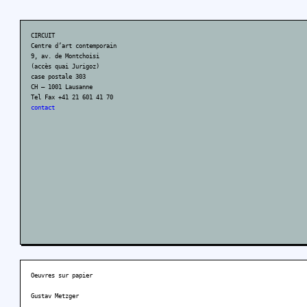
CIRCUIT
Centre d’art contemporain
9, av. de Montchoisi
(accès quai Jurigoz)
case postale 303
CH – 1001 Lausanne
Tel Fax +41 21 601 41 70
contact
Oeuvres sur papier
Gustav Metzger