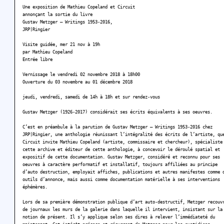
Une exposition de Mathieu Copeland et Circuit
annonçant la sortie du livre
Gustav Metzger – Writings 1953-2016,
JRP|Ringier
Visite guidée, mer 21 nov à 19h
par Mathieu Copeland
Entrée libre
Vernissage le vendredi 02 novembre 2018 à 18h00
Ouverture du 03 novembre au 01 décembre 2018
jeudi, vendredi, samedi de 14h à 18h et sur rendez-vous
Gustav Metzger (1926-2017) considérait ses écrits équivalents à ses oeuvres.
C’est en préambule à la parution de Gustav Metzger – Writings 1953-2016 chez
JRP|Ringier, une anthologie réunissant l’intégralité des écrits de l’artiste, qu
Circuit invite Mathieu Copeland (artiste, commissaire et chercheur), spécialiste
cette archive et éditeur de cette anthologie, à concevoir le déroulé spatial et
expositif de cette documentation. Gustav Metzger, considéré et reconnu pour ses
oeuvres à caractère performatif et installatif, toujours affiliées au principe
d’auto destruction, employait affiches, publications et autres manifestes comme 
outils d’annonce, mais aussi comme documentation matérielle à ses interventions
éphémères.
Lors de sa première démonstration publique d’art auto-destructif, Metzger recouv
de journaux les murs de la galerie dans laquelle il intervient, insistant sur la
notion de présent. Il s’y applique selon ses dires à relever l’immédiateté du