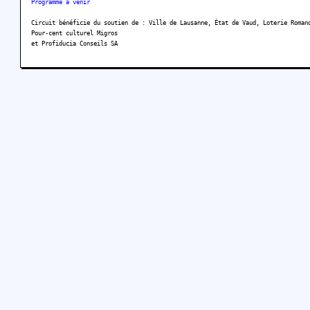
Programme à venir
Circuit bénéficie du soutien de : Ville de Lausanne, État de Vaud, Loterie Roman
Pour-cent culturel Migros
et Profiducia Conseils SA